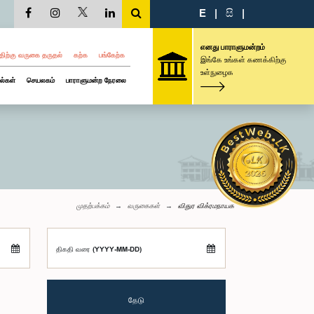
E
|
සි
|
எனது பாராளுமன்றம்
திற்கு வருகை தருதல்
கற்க
பங்கேற்க
இங்கே உங்கள் கணக்கிற்கு
உள்நுழைக
ல்கள்
செயலகம்
பாராளுமன்ற நேரலை
முதற்பக்கம்
வருகைகள்
விதுர விக்ரமநாயக
திகதி வரை (YYYY-MM-DD)
தேடு