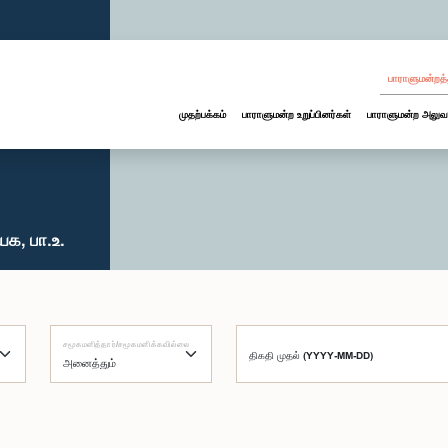
பாராளுமன்றத்
முதற்பக்கம்
பாராளுமன்ற உறுப்பினர்கள்
பாராளுமன்ற அலுவ
க, பா.உ.
சமூகமளித்தார்/சமூகமளிக்கவில்லை
திகதி முதல் (YYYY-MM-DD)