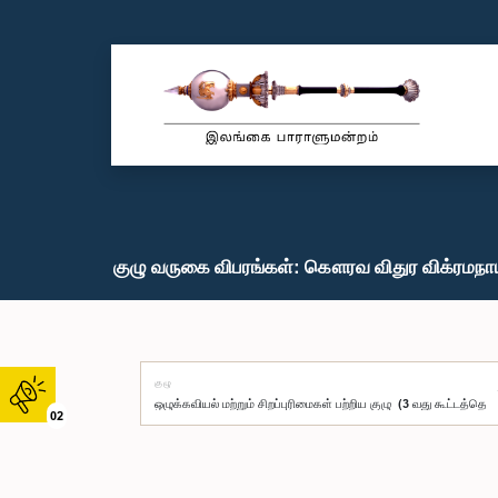
குழு வருகை விபரங்கள்: கௌரவ விதுர விக்ரமநாய
குழு
02