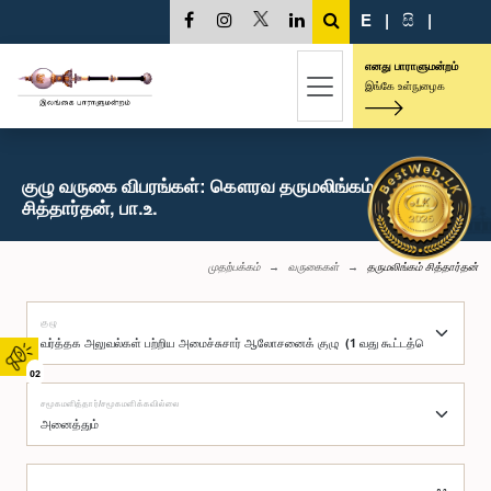
E
|
සි
|
எனது பாராளுமன்றம்
இங்கே உள்நுழைக
குழு வருகை விபரங்கள்: கௌரவ தருமலிங்கம்
சித்தார்தன், பா.உ.
முதற்பக்கம்
வருகைகள்
தருமலிங்கம் சித்தார்தன்
குழு
02
சமூகமளித்தார்/சமூகமளிக்கவில்லை