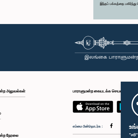
இந்தப் பக்கத்தை பகிர்ந்த
ன்ற அலுவல்கள்
பாராளுமன்ற கையடக்க செயலி
்
உங்
எம்மை பின்தொடர்க :
"சரி
ன்ற நேரலை