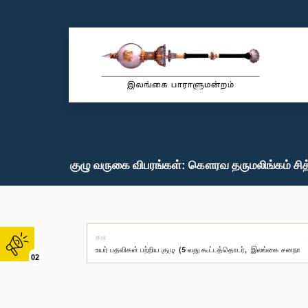
குழு வருகை விபரங்கள்: கௌரவ தருமலிங்கம் சித்
குழு
02