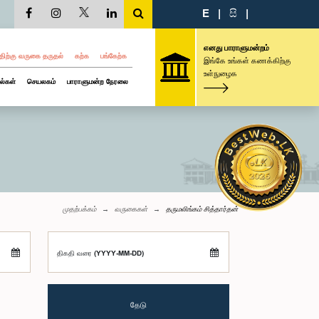
E
|
සි
|
எனது பாராளுமன்றம்
திற்கு வருகை தருதல்
கற்க
பங்கேற்க
இங்கே உங்கள் கணக்கிற்கு
உள்நுழைக
ல்கள்
செயலகம்
பாராளுமன்ற நேரலை
முதற்பக்கம்
வருகைகள்
தருமலிங்கம் சித்தார்தன்
திகதி வரை (YYYY-MM-DD)
தேடு