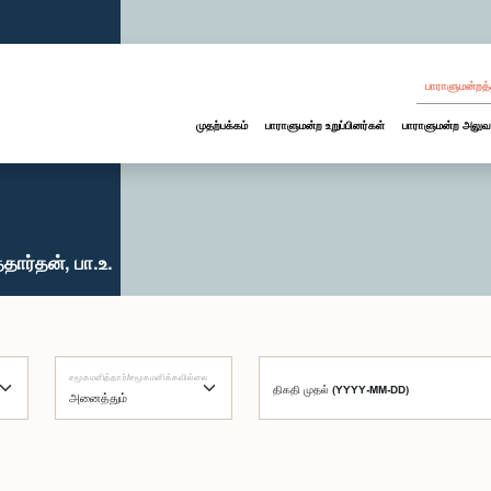
பாராளுமன்றத்
முதற்பக்கம்
பாராளுமன்ற உறுப்பினர்கள்
பாராளுமன்ற அலுவ
தார்தன், பா.உ.
சமூகமளித்தார்/சமூகமளிக்கவில்லை
திகதி முதல் (YYYY-MM-DD)