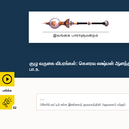
குழு வருகை விபரங்கள்: கௌரவ லக்ஷ்மன் ஆனந்
பா.உ.
பார்க்க
குழு
02