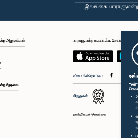
ன்ற அலுவல்கள்
பாராளுமன்ற கையடக்க செயலி
்
உங்
எம்மை பின்தொடர்க :
"சரி
ன்ற நேரலை
கொள்க
விருதுகள்
அ
அ
அ
தனியுரிமைக் கொள்கை
த
உ
த
ப