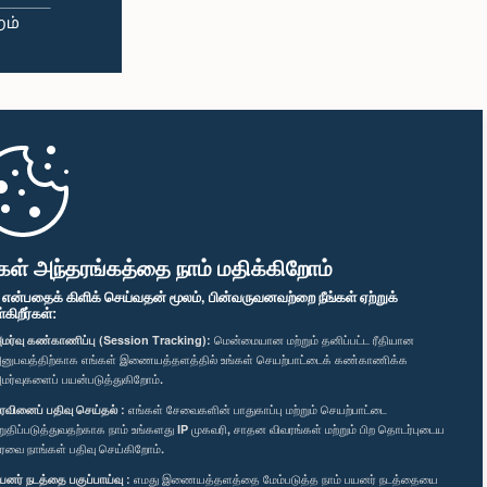
கள் அந்தரங்கத்தை நாம் மதிக்கிறோம்
" என்பதைக் கிளிக் செய்வதன் மூலம், பின்வருவனவற்றை நீங்கள் ஏற்றுக்
ிறீர்கள்:
மர்வு கண்காணிப்பு (Session Tracking):
மென்மையான மற்றும் தனிப்பட்ட ரீதியான
னுபவத்திற்காக எங்கள் இணையத்தளத்தில் உங்கள் செயற்பாட்டைக் கண்காணிக்க
மர்வுகளைப் பயன்படுத்துகிறோம்.
ரவினைப் பதிவு செய்தல் :
எங்கள் சேவைகளின் பாதுகாப்பு மற்றும் செயற்பாட்டை
றுதிப்படுத்துவதற்காக நாம் உங்களது IP முகவரி, சாதன விவரங்கள் மற்றும் பிற தொடர்புடைய
ரவை நாங்கள் பதிவு செய்கிறோம்.
யனர் நடத்தை பகுப்பாய்வு :
எமது இணையத்தளத்தை மேம்படுத்த நாம் பயனர் நடத்தையை