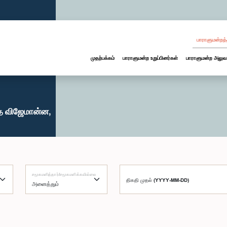
பாராளுமன்றத்
முதற்பக்கம்
பாராளுமன்ற உறுப்பினர்கள்
பாராளுமன்ற அலுவ
த விஜேமான்ன,
சமூகமளித்தார்/சமூகமளிக்கவில்லை
திகதி முதல் (YYYY-MM-DD)