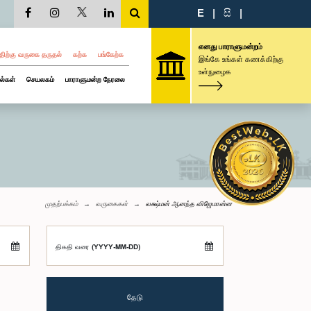
E
|
සි
|
எனது பாராளுமன்றம்
திற்கு வருகை தருதல்
கற்க
பங்கேற்க
இங்கே உங்கள் கணக்கிற்கு
உள்நுழைக
ல்கள்
செயலகம்
பாராளுமன்ற நேரலை
முதற்பக்கம்
வருகைகள்
லக்ஷ்மன் ஆனந்த விஜேமான்ன
திகதி வரை (YYYY-MM-DD)
தேடு