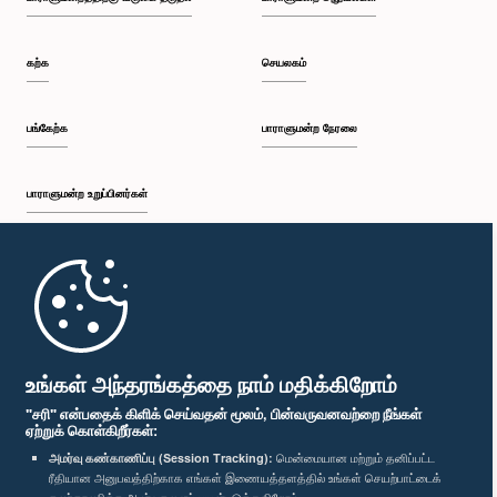
கற்க
செயலகம்
பங்கேற்க
பாராளுமன்ற நேரலை
பாராளுமன்ற உறுப்பினர்கள்
முதற்பக்கம்
பாராளுமன்ற கையடக்க செயலி
உங்கள் அந்தரங்கத்தை நாம் மதிக்கிறோம்
"சரி" என்பதைக் கிளிக் செய்வதன் மூலம், பின்வருவனவற்றை நீங்கள்
ஏற்றுக் கொள்கிறீர்கள்:
அமர்வு கண்காணிப்பு (Session Tracking):
மென்மையான மற்றும் தனிப்பட்ட
ரீதியான அனுபவத்திற்காக எங்கள் இணையத்தளத்தில் உங்கள் செயற்பாட்டைக்
எம்மை பின்தொடர்க :