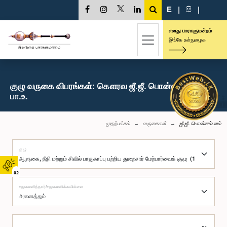
E
|
සි
|
எனது பாராளுமன்றம்
இங்கே உள்நுழைக
குழு வருகை விபரங்கள்: கௌரவ ஜீ.ஜீ. பொன்னம்பலம்,
பா.உ.
முதற்பக்கம்
வருகைகள்
ஜீ.ஜீ. பொன்னம்பலம்
குழு
02
சமூகமளித்தார்/சமூகமளிக்கவில்லை