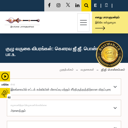
E
|
සි
|
எனது பாராளுமன்றம்
இங்கே உள்நுழைக
குழு வருகை விபரங்கள்: கௌரவ ஜீ.ஜீ. பொன்னம்பலம்,
பா.உ.
முதற்பக்கம்
வருகைகள்
ஜீ.ஜீ. பொன்னம்பலம்
குழு
பார்க்க
02
சமூகமளித்தார்/சமூகமளிக்கவில்லை