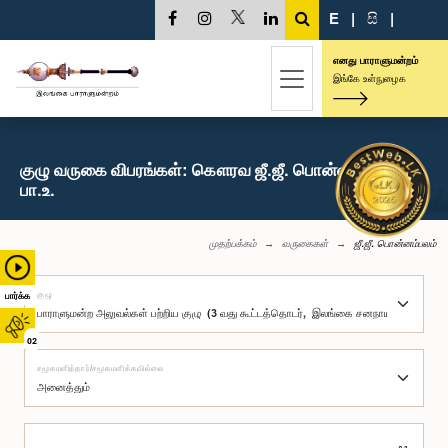
E
|
සි
|
எனது பாராளுமன்றம்
இங்கே உள்நுழைக
குழு வருகை விபரங்கள்: கௌரவ ஜீ.ஜீ. பொன்னம்பலம்,
பா.உ.
முதற்பக்கம்
வருகைகள்
ஜீ.ஜீ. பொன்னம்பலம்
குழு
பார்க்க
02
சமூகமளித்தார்/சமூகமளிக்கவில்லை