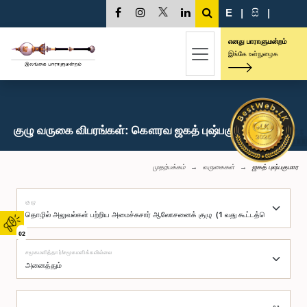
E
|
සි
|
எனது பாராளுமன்றம்
இங்கே உள்நுழைக
குழு வருகை விபரங்கள்: கௌரவ ஜகத் புஷ்பகுமார, பா.உ.
முதற்பக்கம்
வருகைகள்
ஜகத் புஷ்பகுமார
குழு
02
சமூகமளித்தார்/சமூகமளிக்கவில்லை