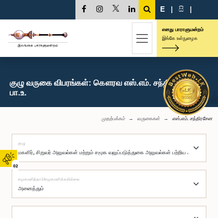
E
|
සි
|
எனது பாராளுமன்றம்
இங்கே உள்நுழைக
குழு வருகை விபரங்கள்: கௌரவ எஸ்.எம். சந்திரசேன,
பா.உ.
முதற்பக்கம்
வருகைகள்
எஸ்.எம். சந்திரசேன
குழு
02
சமூகமளித்தார்/சமூகமளிக்கவில்லை