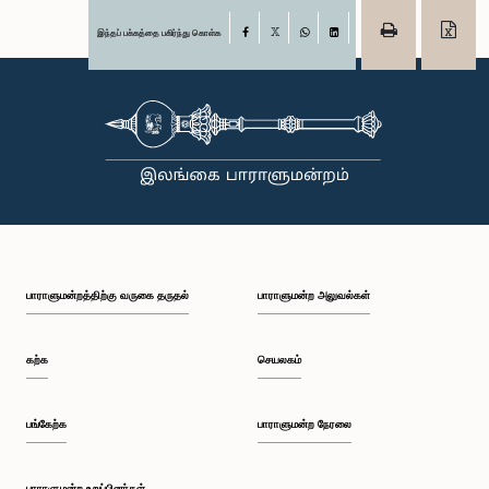
இந்தப் பக்கத்தை பகிர்ந்து கொள்க
Facebook
X
WhatsApp
LinkedIn
பாராளுமன்றத்திற்கு வருகை தருதல்
பாராளுமன்ற அலுவல்கள்
கற்க
செயலகம்
பங்கேற்க
பாராளுமன்ற நேரலை
பாராளுமன்ற உறுப்பினர்கள்