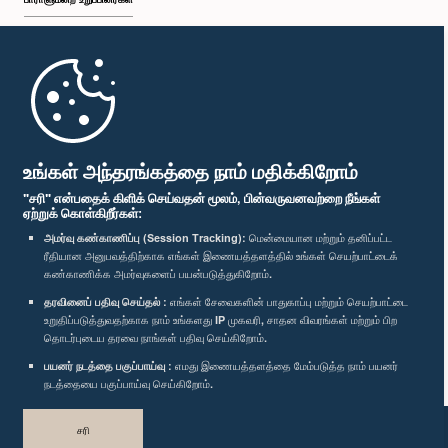
முதற்பக்கம்
பாராளுமன்ற கையடக்க செயலி
உங்கள் அந்தரங்கத்தை நாம் மதிக்கிறோம்
"சரி" என்பதைக் கிளிக் செய்வதன் மூலம், பின்வருவனவற்றை நீங்கள்
ஏற்றுக் கொள்கிறீர்கள்:
அமர்வு கண்காணிப்பு (Session Tracking):
மென்மையான மற்றும் தனிப்பட்ட
ரீதியான அனுபவத்திற்காக எங்கள் இணையத்தளத்தில் உங்கள் செயற்பாட்டைக்
எம்மை பின்தொடர்க :
கண்காணிக்க அமர்வுகளைப் பயன்படுத்துகிறோம்.
தரவினைப் பதிவு செய்தல் :
எங்கள் சேவைகளின் பாதுகாப்பு மற்றும் செயற்பாட்டை
விருதுகள்
உறுதிப்படுத்துவதற்காக நாம் உங்களது IP முகவரி, சாதன விவரங்கள் மற்றும் பிற
தொடர்புடைய தரவை நாங்கள் பதிவு செய்கிறோம்.
பயனர் நடத்தை பகுப்பாய்வு :
எமது இணையத்தளத்தை மேம்படுத்த நாம் பயனர்
தனியுரிமைக் கொள்கை
நடத்தையை பகுப்பாய்வு செய்கிறோம்.
பதிப்புரிமை © இலங்கை பாராளுமன்றம்.
சரி
முழுப்பதிப்புரிமையுடையது.