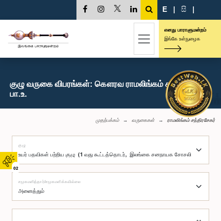
E
|
සි
|
எனது பாராளுமன்றம்
இங்கே உள்நுழைக
குழு வருகை விபரங்கள்: கௌரவ ராமலிங்கம் சந்திரசேகர்,
பா.உ.
முதற்பக்கம்
வருகைகள்
ராமலிங்கம் சந்திரசேகர்
குழு
02
சமூகமளித்தார்/சமூகமளிக்கவில்லை