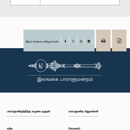
இந்தப் பக்கத்தை பகிர்ந்து கொள்க
Facebook
X
WhatsApp
LinkedIn
பாராளுமன்றத்திற்கு வருகை தருதல்
பாராளுமன்ற அலுவல்கள்
கற்க
செயலகம்