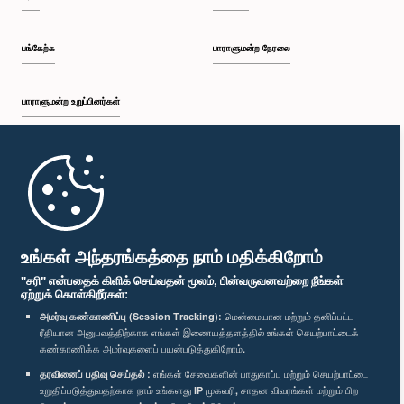
பங்கேற்க
பாராளுமன்ற நேரலை
பாராளுமன்ற உறுப்பினர்கள்
முதற்பக்கம்
பாராளுமன்ற கையடக்க செயலி
உங்கள் அந்தரங்கத்தை நாம் மதிக்கிறோம்
"சரி" என்பதைக் கிளிக் செய்வதன் மூலம், பின்வருவனவற்றை நீங்கள்
ஏற்றுக் கொள்கிறீர்கள்:
அமர்வு கண்காணிப்பு (Session Tracking):
மென்மையான மற்றும் தனிப்பட்ட
ரீதியான அனுபவத்திற்காக எங்கள் இணையத்தளத்தில் உங்கள் செயற்பாட்டைக்
எம்மை பின்தொடர்க :
கண்காணிக்க அமர்வுகளைப் பயன்படுத்துகிறோம்.
தரவினைப் பதிவு செய்தல் :
எங்கள் சேவைகளின் பாதுகாப்பு மற்றும் செயற்பாட்டை
விருதுகள்
உறுதிப்படுத்துவதற்காக நாம் உங்களது IP முகவரி, சாதன விவரங்கள் மற்றும் பிற