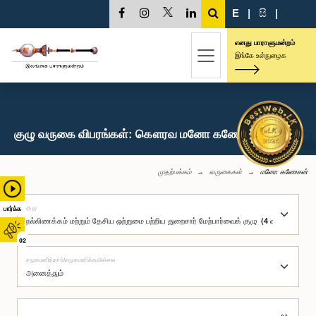
E
|
සි
|
எனது பாராளுமன்றம்
இங்கே உள்நுழைக
குழு வருகை விபரங்கள்: கௌரவ மனோ கணேசன், பா.உ.
முதற்பக்கம்
வருகைகள்
மனோ கணேசன்
குழு
பார்க்க
02
சமூகமளித்தார்/சமூகமளிக்கவில்லை