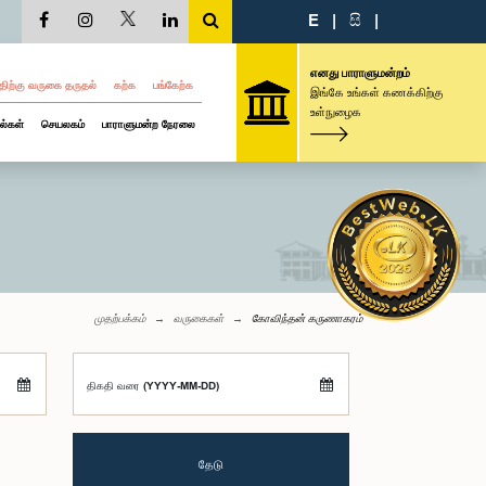
E
|
සි
|
எனது பாராளுமன்றம்
திற்கு வருகை தருதல்
கற்க
பங்கேற்க
இங்கே உங்கள் கணக்கிற்கு
உள்நுழைக
ல்கள்
செயலகம்
பாராளுமன்ற நேரலை
முதற்பக்கம்
வருகைகள்
கோவிந்தன் கருணாகரம்
திகதி வரை (YYYY-MM-DD)
தேடு