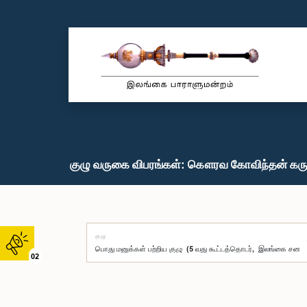
குழு வருகை விபரங்கள்: கௌரவ கோவிந்தன் கரு
குழு
02