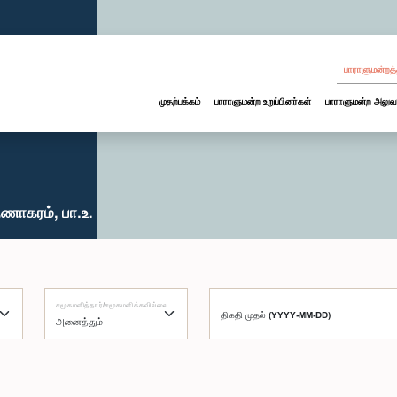
பாராளுமன்றத்
முதற்பக்கம்
பாராளுமன்ற உறுப்பினர்கள்
பாராளுமன்ற அலுவ
ணாகரம், பா.உ.
சமூகமளித்தார்/சமூகமளிக்கவில்லை
திகதி முதல் (YYYY-MM-DD)