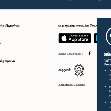
ன்ற அலுவல்கள்
பாராளுமன்ற கையடக்க செயலி
்
உங்
எம்மை பின்தொடர்க :
"சரி
ன்ற நேரலை
கொள்க
விருதுகள்
அ
அ
அ
தனியுரிமைக் கொள்கை
த
உ
த
ப
ப