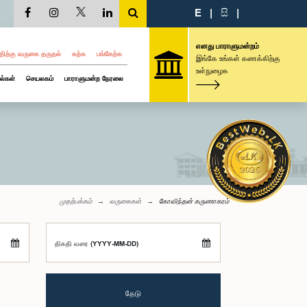
E
|
සි
|
எனது பாராளுமன்றம்
திற்கு வருகை தருதல்
கற்க
பங்கேற்க
இங்கே உங்கள் கணக்கிற்கு
உள்நுழைக
ல்கள்
செயலகம்
பாராளுமன்ற நேரலை
முதற்பக்கம்
வருகைகள்
கோவிந்தன் கருணாகரம்
திகதி வரை (YYYY-MM-DD)
தேடு