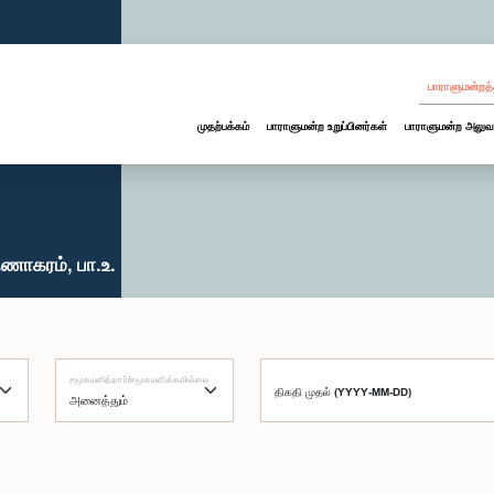
பாராளுமன்றத்
முதற்பக்கம்
பாராளுமன்ற உறுப்பினர்கள்
பாராளுமன்ற அலுவ
ணாகரம், பா.உ.
சமூகமளித்தார்/சமூகமளிக்கவில்லை
திகதி முதல் (YYYY-MM-DD)