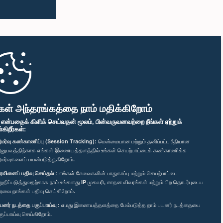
கள் அந்தரங்கத்தை நாம் மதிக்கிறோம்
" என்பதைக் கிளிக் செய்வதன் மூலம், பின்வருவனவற்றை நீங்கள் ஏற்றுக்
ிறீர்கள்:
மர்வு கண்காணிப்பு (Session Tracking):
மென்மையான மற்றும் தனிப்பட்ட ரீதியான
னுபவத்திற்காக எங்கள் இணையத்தளத்தில் உங்கள் செயற்பாட்டைக் கண்காணிக்க
மர்வுகளைப் பயன்படுத்துகிறோம்.
ரவினைப் பதிவு செய்தல் :
எங்கள் சேவைகளின் பாதுகாப்பு மற்றும் செயற்பாட்டை
றுதிப்படுத்துவதற்காக நாம் உங்களது IP முகவரி, சாதன விவரங்கள் மற்றும் பிற தொடர்புடைய
ரவை நாங்கள் பதிவு செய்கிறோம்.
யனர் நடத்தை பகுப்பாய்வு :
எமது இணையத்தளத்தை மேம்படுத்த நாம் பயனர் நடத்தையை
குப்பாய்வு செய்கிறோம்.