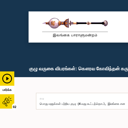
குழு வருகை விபரங்கள்: கௌரவ கோவிந்தன் கரு
பார்க்க
குழு
02