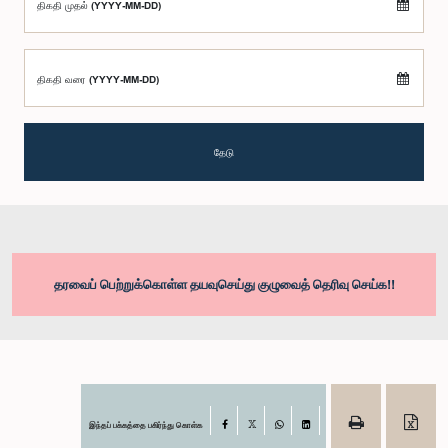
திகதி முதல் (YYYY-MM-DD)
திகதி வரை (YYYY-MM-DD)
தேடு
தரவைப் பெற்றுக்கொள்ள தயவுசெய்து குழுவைத் தெரிவு செய்க!!
இந்தப் பக்கத்தை பகிர்ந்து கொள்க
Facebook
X
WhatsApp
LinkedIn