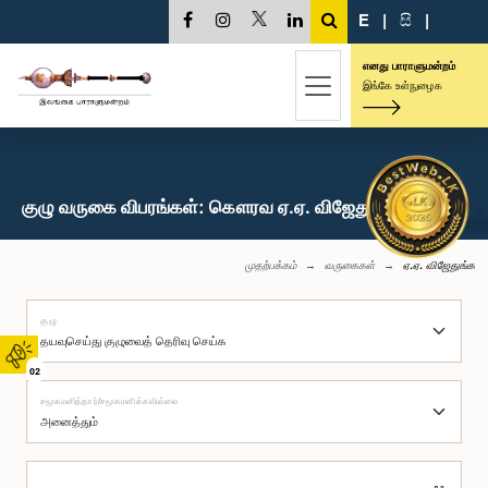
E
|
සි
|
எனது பாராளுமன்றம்
இங்கே உள்நுழைக
குழு வருகை விபரங்கள்: கௌரவ ஏ.ஏ. விஜேதுங்க, பா.உ.
முதற்பக்கம்
வருகைகள்
ஏ.ஏ. விஜேதுங்க
குழு
02
சமூகமளித்தார்/சமூகமளிக்கவில்லை