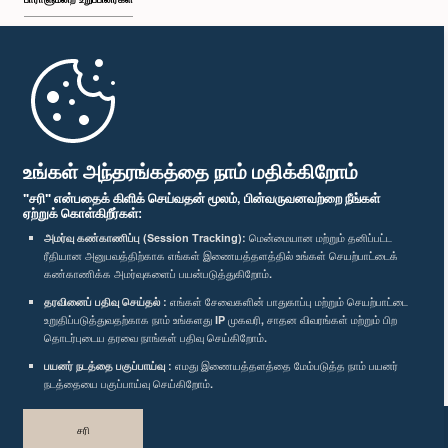
முதற்பக்கம்
பாராளுமன்ற கையடக்க செயலி
உங்கள் அந்தரங்கத்தை நாம் மதிக்கிறோம்
"சரி" என்பதைக் கிளிக் செய்வதன் மூலம், பின்வருவனவற்றை நீங்கள்
ஏற்றுக் கொள்கிறீர்கள்:
அமர்வு கண்காணிப்பு (Session Tracking):
மென்மையான மற்றும் தனிப்பட்ட
ரீதியான அனுபவத்திற்காக எங்கள் இணையத்தளத்தில் உங்கள் செயற்பாட்டைக்
எம்மை பின்தொடர்க :
கண்காணிக்க அமர்வுகளைப் பயன்படுத்துகிறோம்.
தரவினைப் பதிவு செய்தல் :
எங்கள் சேவைகளின் பாதுகாப்பு மற்றும் செயற்பாட்டை
விருதுகள்
உறுதிப்படுத்துவதற்காக நாம் உங்களது IP முகவரி, சாதன விவரங்கள் மற்றும் பிற
தொடர்புடைய தரவை நாங்கள் பதிவு செய்கிறோம்.
பயனர் நடத்தை பகுப்பாய்வு :
எமது இணையத்தளத்தை மேம்படுத்த நாம் பயனர்
தனியுரிமைக் கொள்கை
நடத்தையை பகுப்பாய்வு செய்கிறோம்.
பதிப்புரிமை © இலங்கை பாராளுமன்றம்.
சரி
முழுப்பதிப்புரிமையுடையது.