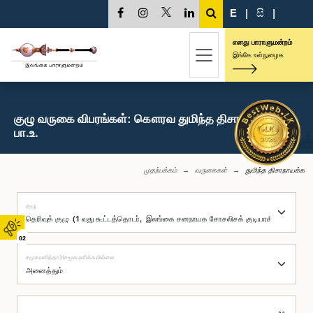
E
|
සි
|
எனது பாராளுமன்றம்
இங்கே உள்நுழைக
குழு வருகை விபரங்கள்: கௌரவ துமிந்த திசாநாயக்க,
பா.உ.
முதற்பக்கம்
வருகைகள்
துமிந்த திசாநாயக்க
குழு
02
சமூகமளித்தார்/சமூகமளிக்கவில்லை