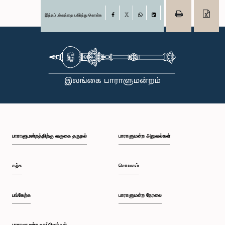
இந்தப் பக்கத்தை பகிர்ந்து கொள்க
Facebook
X
WhatsApp
LinkedIn
பாராளுமன்றத்திற்கு வருகை தருதல்
பாராளுமன்ற அலுவல்கள்
கற்க
செயலகம்
பங்கேற்க
பாராளுமன்ற நேரலை
பாராளுமன்ற உறுப்பினர்கள்