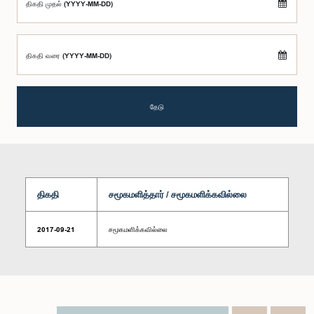
திகதி முதல் (YYYY-MM-DD)
திகதி வரை (YYYY-MM-DD)
தேடு
திகதி
சமூகமளித்தார் / சமூகமளிக்கவில்லை
2017-09-21
சமூகமளிக்கவில்லை