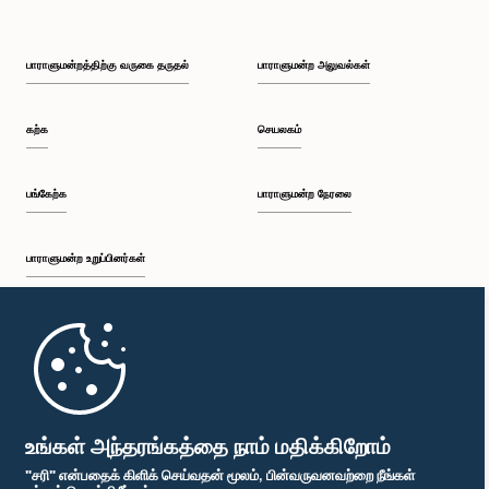
பாராளுமன்றத்திற்கு வருகை தருதல்
பாராளுமன்ற அலுவல்கள்
கற்க
செயலகம்
பங்கேற்க
பாராளுமன்ற நேரலை
பாராளுமன்ற உறுப்பினர்கள்
முதற்பக்கம்
பாராளுமன்ற கையடக்க செயலி
உங்கள் அந்தரங்கத்தை நாம் மதிக்கிறோம்
"சரி" என்பதைக் கிளிக் செய்வதன் மூலம், பின்வருவனவற்றை நீங்கள்