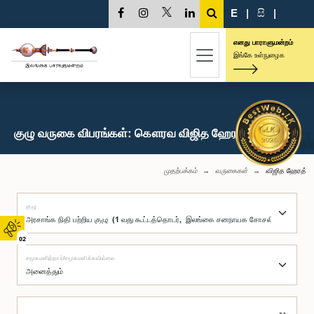
E
|
සි
|
எனது பாராளுமன்றம்
இங்கே உள்நுழைக
குழு வருகை விபரங்கள்: கௌரவ விஜித ஹேரத், பா.உ.
முதற்பக்கம்
வருகைகள்
விஜித ஹேரத்
குழு
02
சமூகமளித்தார்/சமூகமளிக்கவில்லை