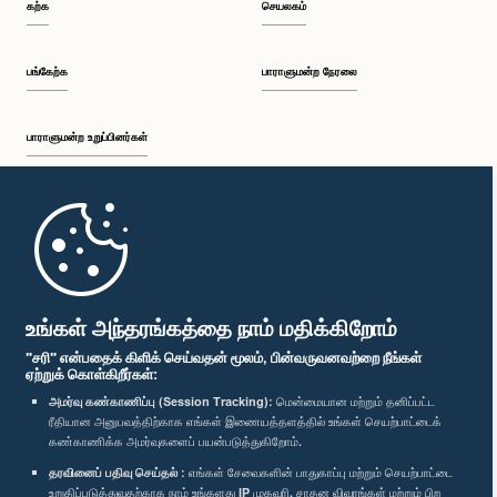
கற்க
செயலகம்
பங்கேற்க
பாராளுமன்ற நேரலை
பாராளுமன்ற உறுப்பினர்கள்
முதற்பக்கம்
பாராளுமன்ற கையடக்க செயலி
உங்கள் அந்தரங்கத்தை நாம் மதிக்கிறோம்
"சரி" என்பதைக் கிளிக் செய்வதன் மூலம், பின்வருவனவற்றை நீங்கள்
ஏற்றுக் கொள்கிறீர்கள்:
அமர்வு கண்காணிப்பு (Session Tracking):
மென்மையான மற்றும் தனிப்பட்ட
ரீதியான அனுபவத்திற்காக எங்கள் இணையத்தளத்தில் உங்கள் செயற்பாட்டைக்
எம்மை பின்தொடர்க :
கண்காணிக்க அமர்வுகளைப் பயன்படுத்துகிறோம்.
தரவினைப் பதிவு செய்தல் :
எங்கள் சேவைகளின் பாதுகாப்பு மற்றும் செயற்பாட்டை
விருதுகள்
உறுதிப்படுத்துவதற்காக நாம் உங்களது IP முகவரி, சாதன விவரங்கள் மற்றும் பிற