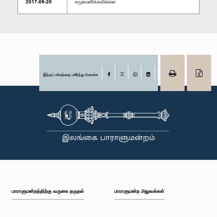
2017-06-20
சமூகமளிக்கவில்லை
இந்தப் பக்கத்தை பகிர்ந்து கொள்க
Facebook
X
WhatsApp
LinkedIn
பாராளுமன்றத்திற்கு வருகை தருதல்
பாராளுமன்ற அலுவல்கள்