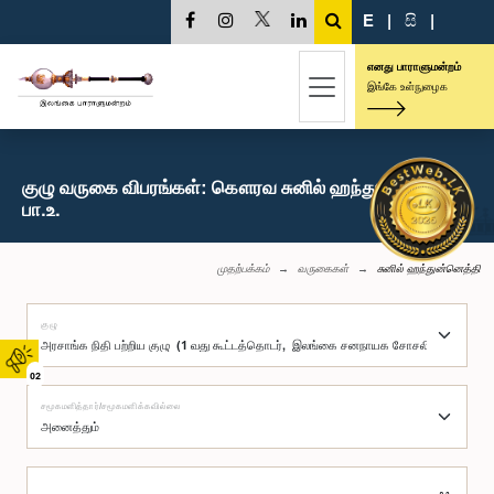
E
|
සි
|
எனது பாராளுமன்றம்
இங்கே உள்நுழைக
குழு வருகை விபரங்கள்: கௌரவ சுனில் ஹந்துன்னெத்தி,
பா.உ.
முதற்பக்கம்
வருகைகள்
சுனில் ஹந்துன்னெத்தி
குழு
02
சமூகமளித்தார்/சமூகமளிக்கவில்லை