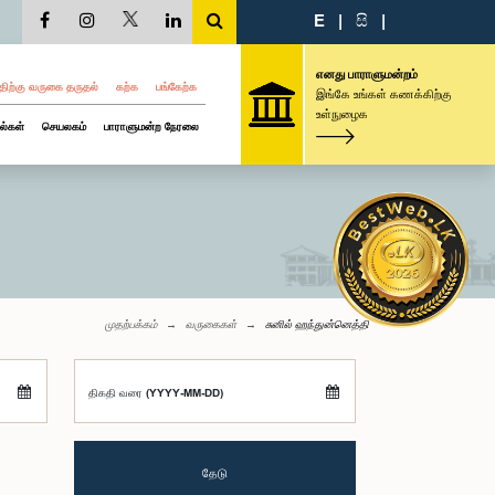
E
|
සි
|
எனது பாராளுமன்றம்
திற்கு வருகை தருதல்
கற்க
பங்கேற்க
இங்கே உங்கள் கணக்கிற்கு
உள்நுழைக
ல்கள்
செயலகம்
பாராளுமன்ற நேரலை
முதற்பக்கம்
வருகைகள்
சுனில் ஹந்துன்னெத்தி
திகதி வரை (YYYY-MM-DD)
தேடு