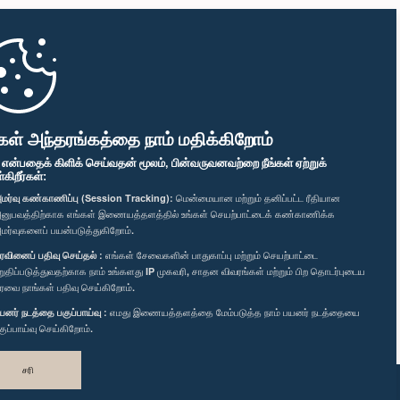
கள் அந்தரங்கத்தை நாம் மதிக்கிறோம்
" என்பதைக் கிளிக் செய்வதன் மூலம், பின்வருவனவற்றை நீங்கள் ஏற்றுக்
ிறீர்கள்:
மர்வு கண்காணிப்பு (Session Tracking):
மென்மையான மற்றும் தனிப்பட்ட ரீதியான
னுபவத்திற்காக எங்கள் இணையத்தளத்தில் உங்கள் செயற்பாட்டைக் கண்காணிக்க
மர்வுகளைப் பயன்படுத்துகிறோம்.
ரவினைப் பதிவு செய்தல் :
எங்கள் சேவைகளின் பாதுகாப்பு மற்றும் செயற்பாட்டை
றுதிப்படுத்துவதற்காக நாம் உங்களது IP முகவரி, சாதன விவரங்கள் மற்றும் பிற தொடர்புடைய
ரவை நாங்கள் பதிவு செய்கிறோம்.
யனர் நடத்தை பகுப்பாய்வு :
எமது இணையத்தளத்தை மேம்படுத்த நாம் பயனர் நடத்தையை
குப்பாய்வு செய்கிறோம்.
சரி
வடிவமைத்து உருவாக்கியது
TekGeeks