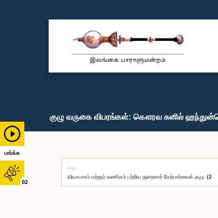
குழு வருகை விபரங்கள்: கௌரவ சுனில் ஹந்துன்ன
பார்க்க
குழு
02