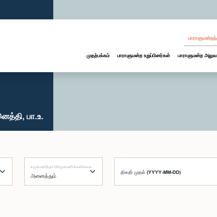
பாராளுமன்றத்
முதற்பக்கம்
பாராளுமன்ற உறுப்பினர்கள்
பாராளுமன்ற அலுவ
ெத்தி, பா.உ.
சமூகமளித்தார்/சமூகமளிக்கவில்லை
திகதி முதல் (YYYY-MM-DD)