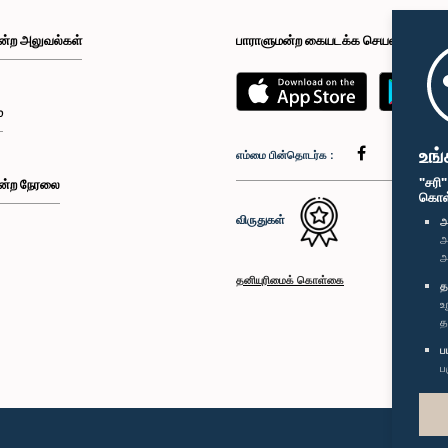
ன்ற அலுவல்கள்
பாராளுமன்ற கையடக்க செயலி
்
உங்
எம்மை பின்தொடர்க :
"சரி
ன்ற நேரலை
கொள்க
விருதுகள்
அ
அ
அ
தனியுரிமைக் கொள்கை
த
உ
த
ப
ப