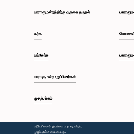
பாராளுமன்றத்திற்கு வருகை தருதல்
பாராளும
கற்க
செயலகம
பங்கேற்க
பாராளும
பாராளுமன்ற உறுப்பினர்கள்
முதற்பக்கம்
பதிப்புரிமை © இலங்கை பாராளுமன்றம்.
முழுப்பதிப்புரிமையுடையது.