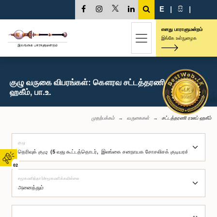
E
|
සි
|
எனது பாராளுமன்றம்
இங்கே உள்நுழைக
குழு வருகை விபரங்கள்: கௌரவ சட்டத்தரணி ரஊப்
ஹகீம், பா.உ.
முதற்பக்கம்
வருகைகள்
சட்டத்தரணி ரஊப் ஹகீம்
குழு
02
சமூகமளித்தார்/சமூகமளிக்கவில்லை