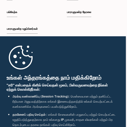
பங்கேற்க
பாராளுமன்ற நேரலை
பாராளுமன்ற உறுப்பினர்கள்
முதற்பக்கம்
பாராளுமன்ற கையடக்க செயலி
உங்கள் அந்தரங்கத்தை நாம் மதிக்கிறோம்
"சரி" என்பதைக் கிளிக் செய்வதன் மூலம், பின்வருவனவற்றை நீங்கள்
ஏற்றுக் கொள்கிறீர்கள்:
அமர்வு கண்காணிப்பு (Session Tracking):
மென்மையான மற்றும் தனிப்பட்ட
ரீதியான அனுபவத்திற்காக எங்கள் இணையத்தளத்தில் உங்கள் செயற்பாட்டைக்
எம்மை பின்தொடர்க :
கண்காணிக்க அமர்வுகளைப் பயன்படுத்துகிறோம்.
தரவினைப் பதிவு செய்தல் :
எங்கள் சேவைகளின் பாதுகாப்பு மற்றும் செயற்பாட்டை
விருதுகள்
உறுதிப்படுத்துவதற்காக நாம் உங்களது IP முகவரி, சாதன விவரங்கள் மற்றும் பிற
தொடர்புடைய தரவை நாங்கள் பதிவு செய்கிறோம்.