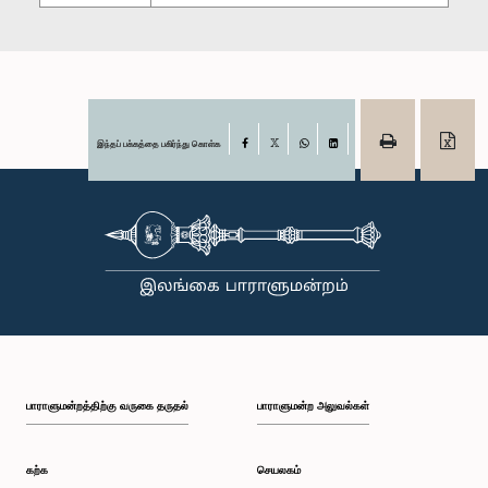
இந்தப் பக்கத்தை பகிர்ந்து கொள்க
Facebook
X
WhatsApp
LinkedIn
பாராளுமன்றத்திற்கு வருகை தருதல்
பாராளுமன்ற அலுவல்கள்
கற்க
செயலகம்