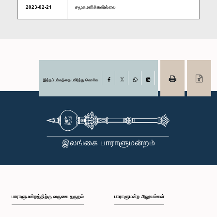
2023-02-21
சமூகமளிக்கவில்லை
இந்தப் பக்கத்தை பகிர்ந்து கொள்க
Facebook
X
WhatsApp
LinkedIn
பாராளுமன்றத்திற்கு வருகை தருதல்
பாராளுமன்ற அலுவல்கள்