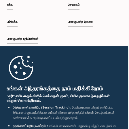
கற்க
செயலகம்
பங்கேற்க
பாராளுமன்ற நேரலை
பாராளுமன்ற உறுப்பினர்கள்
முதற்பக்கம்
பாராளுமன்ற கையடக்க செயலி
உங்கள் அந்தரங்கத்தை நாம் மதிக்கிறோம்
"சரி" என்பதைக் கிளிக் செய்வதன் மூலம், பின்வருவனவற்றை நீங்கள்
ஏற்றுக் கொள்கிறீர்கள்:
அமர்வு கண்காணிப்பு (Session Tracking):
மென்மையான மற்றும் தனிப்பட்ட
ரீதியான அனுபவத்திற்காக எங்கள் இணையத்தளத்தில் உங்கள் செயற்பாட்டைக்
எம்மை பின்தொடர்க :
கண்காணிக்க அமர்வுகளைப் பயன்படுத்துகிறோம்.
தரவினைப் பதிவு செய்தல் :
எங்கள் சேவைகளின் பாதுகாப்பு மற்றும் செயற்பாட்டை