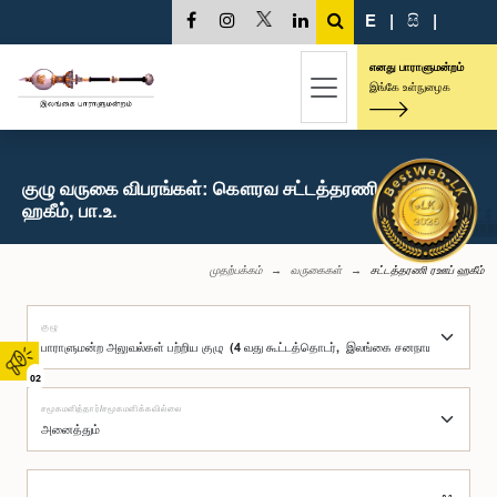
E
|
සි
|
எனது பாராளுமன்றம்
இங்கே உள்நுழைக
குழு வருகை விபரங்கள்: கௌரவ சட்டத்தரணி ரஊப்
ஹகீம், பா.உ.
முதற்பக்கம்
வருகைகள்
சட்டத்தரணி ரஊப் ஹகீம்
குழு
02
சமூகமளித்தார்/சமூகமளிக்கவில்லை