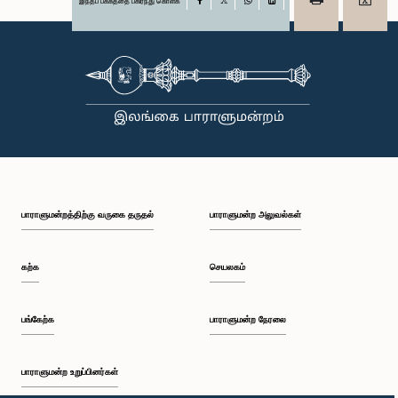
இந்தப் பக்கத்தை பகிர்ந்து கொள்க
Facebook
X
WhatsApp
LinkedIn
பாராளுமன்றத்திற்கு வருகை தருதல்
பாராளுமன்ற அலுவல்கள்
கற்க
செயலகம்
பங்கேற்க
பாராளுமன்ற நேரலை
பாராளுமன்ற உறுப்பினர்கள்