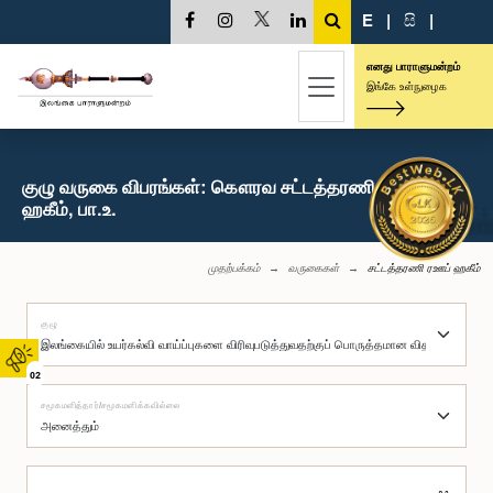
E
|
සි
|
எனது பாராளுமன்றம்
இங்கே உள்நுழைக
குழு வருகை விபரங்கள்: கௌரவ சட்டத்தரணி ரஊப்
ஹகீம், பா.உ.
முதற்பக்கம்
வருகைகள்
சட்டத்தரணி ரஊப் ஹகீம்
குழு
02
சமூகமளித்தார்/சமூகமளிக்கவில்லை