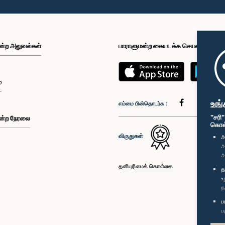
ன்ற அலுவல்கள்
பாராளுமன்ற கையடக்க செயலி
்
உங்
எம்மை பின்தொடர்க :
"சரி
ன்ற நேரலை
கொள்க
விருதுகள்
அ
அ
அ
தனியுரிமைக் கொள்கை
த
உ
த
ப
ப