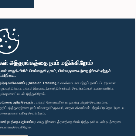
கள் அந்தரங்கத்தை நாம் மதிக்கிறோம்
" என்பதைக் கிளிக் செய்வதன் மூலம், பின்வருவனவற்றை நீங்கள் ஏற்றுக்
ிறீர்கள்:
மர்வு கண்காணிப்பு (Session Tracking):
மென்மையான மற்றும் தனிப்பட்ட ரீதியான
னுபவத்திற்காக எங்கள் இணையத்தளத்தில் உங்கள் செயற்பாட்டைக் கண்காணிக்க
மர்வுகளைப் பயன்படுத்துகிறோம்.
ரவினைப் பதிவு செய்தல் :
எங்கள் சேவைகளின் பாதுகாப்பு மற்றும் செயற்பாட்டை
றுதிப்படுத்துவதற்காக நாம் உங்களது IP முகவரி, சாதன விவரங்கள் மற்றும் பிற தொடர்புடைய
ரவை நாங்கள் பதிவு செய்கிறோம்.
யனர் நடத்தை பகுப்பாய்வு :
எமது இணையத்தளத்தை மேம்படுத்த நாம் பயனர் நடத்தையை
குப்பாய்வு செய்கிறோம்.