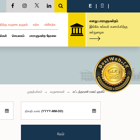
E
|
සි
|
எனது பாராளுமன்றம்
திற்கு வருகை தருதல்
கற்க
பங்கேற்க
இங்கே உங்கள் கணக்கிற்கு
உள்நுழைக
ல்கள்
செயலகம்
பாராளுமன்ற நேரலை
முதற்பக்கம்
வருகைகள்
சட்டத்தரணி ரஊப் ஹகீம்
திகதி வரை (YYYY-MM-DD)
தேடு