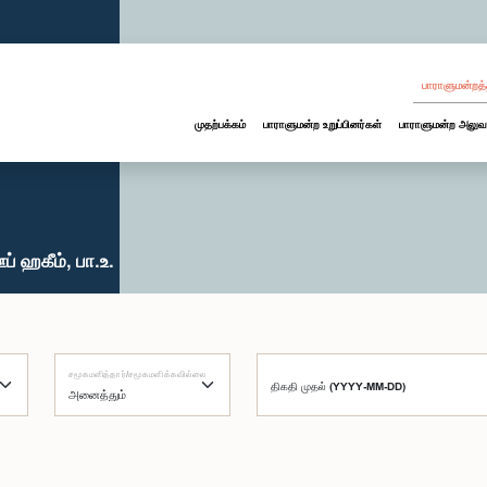
பாராளுமன்றத்
முதற்பக்கம்
பாராளுமன்ற உறுப்பினர்கள்
பாராளுமன்ற அலுவ
 ஹகீம், பா.உ.
சமூகமளித்தார்/சமூகமளிக்கவில்லை
திகதி முதல் (YYYY-MM-DD)