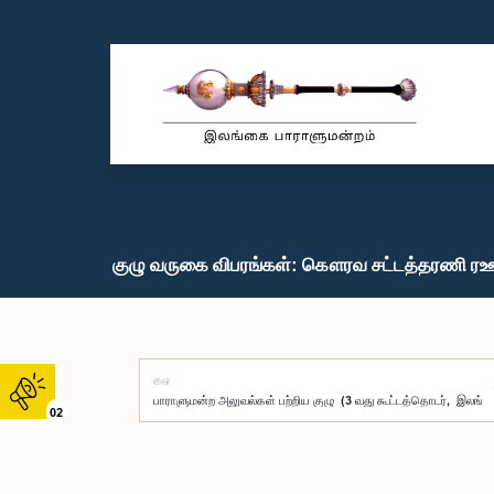
குழு வருகை விபரங்கள்: கௌரவ சட்டத்தரணி ரஊப்
குழு
02