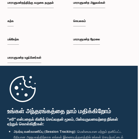
பாராளுமன்றத்திற்கு வருகை தருதல்
பாராளுமன்ற அலுவல்கள்
கற்க
செயலகம்
பங்கேற்க
பாராளுமன்ற நேரலை
பாராளுமன்ற உறுப்பினர்கள்
முதற்பக்கம்
பாராளுமன்ற கையடக்க செயலி
உங்கள் அந்தரங்கத்தை நாம் மதிக்கிறோம்
"சரி" என்பதைக் கிளிக் செய்வதன் மூலம், பின்வருவனவற்றை நீங்கள்
ஏற்றுக் கொள்கிறீர்கள்:
அமர்வு கண்காணிப்பு (Session Tracking):
மென்மையான மற்றும் தனிப்பட்ட
ரீதியான அனுபவத்திற்காக எங்கள் இணையத்தளத்தில் உங்கள் செயற்பாட்டைக்
எம்மை பின்தொடர்க :