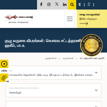
E
|
සි
|
எனது பாராளுமன்றம்
இங்கே உள்நுழைக
குழு வருகை விபரங்கள்: கௌரவ சட்டத்தரணி ரஊப்
ஹகீம், பா.உ.
முதற்பக்கம்
வருகைகள்
சட்டத்தரணி ரஊப் ஹகீம்
குழு
பார்க்க
02
சமூகமளித்தார்/சமூகமளிக்கவில்லை