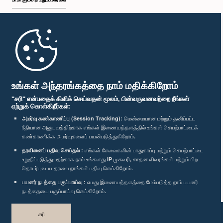
முதற்பக்கம்
பாராளுமன்ற கையடக்க செயலி
உங்கள் அந்தரங்கத்தை நாம் மதிக்கிறோம்
"சரி" என்பதைக் கிளிக் செய்வதன் மூலம், பின்வருவனவற்றை நீங்கள்
ஏற்றுக் கொள்கிறீர்கள்:
அமர்வு கண்காணிப்பு (Session Tracking):
மென்மையான மற்றும் தனிப்பட்ட
ரீதியான அனுபவத்திற்காக எங்கள் இணையத்தளத்தில் உங்கள் செயற்பாட்டைக்
எம்மை பின்தொடர்க :
கண்காணிக்க அமர்வுகளைப் பயன்படுத்துகிறோம்.
தரவினைப் பதிவு செய்தல் :
எங்கள் சேவைகளின் பாதுகாப்பு மற்றும் செயற்பாட்டை
விருதுகள்
உறுதிப்படுத்துவதற்காக நாம் உங்களது IP முகவரி, சாதன விவரங்கள் மற்றும் பிற
தொடர்புடைய தரவை நாங்கள் பதிவு செய்கிறோம்.
பயனர் நடத்தை பகுப்பாய்வு :
எமது இணையத்தளத்தை மேம்படுத்த நாம் பயனர்
தனியுரிமைக் கொள்கை
நடத்தையை பகுப்பாய்வு செய்கிறோம்.
பதிப்புரிமை © இலங்கை பாராளுமன்றம்.
சரி
முழுப்பதிப்புரிமையுடையது.