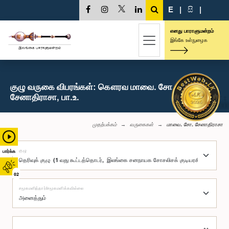
E
|
සි
|
எனது பாராளுமன்றம்
இங்கே உள்நுழைக
குழு வருகை விபரங்கள்: கௌரவ மாவை. சோ.
சேனாதிராசா, பா.உ.
முதற்பக்கம்
வருகைகள்
மாவை. சோ. சேனாதிராசா
குழு
பார்க்க
02
சமூகமளித்தார்/சமூகமளிக்கவில்லை