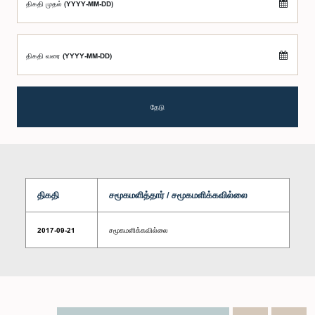
திகதி முதல் (YYYY-MM-DD)
திகதி வரை (YYYY-MM-DD)
தேடு
திகதி
சமூகமளித்தார் / சமூகமளிக்கவில்லை
2017-09-21
சமூகமளிக்கவில்லை