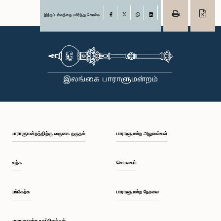
இந்தப் பக்கத்தை பகிர்ந்து கொள்க
Facebook
X
WhatsApp
LinkedIn
பாராளுமன்றத்திற்கு வருகை தருதல்
பாராளுமன்ற அலுவல்கள்
கற்க
செயலகம்
பங்கேற்க
பாராளுமன்ற நேரலை
பாராளுமன்ற உறுப்பினர்கள்