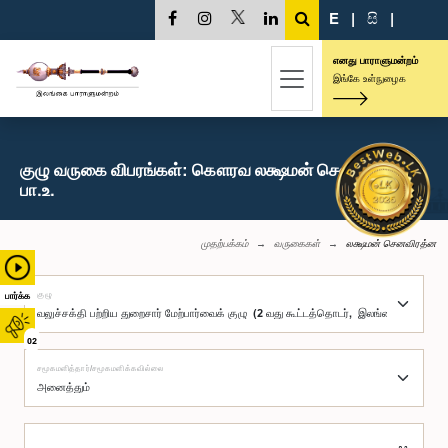
E
|
සි
|
எனது பாராளுமன்றம்
இங்கே உள்நுழைக
குழு வருகை விபரங்கள்: கௌரவ லக்ஷமன் செனவிரத்ன,
பா.உ.
முதற்பக்கம்
வருகைகள்
லக்ஷமன் செனவிரத்ன
குழு
பார்க்க
02
சமூகமளித்தார்/சமூகமளிக்கவில்லை