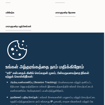
பங்கேற்க
பாராளுமன்ற நேரலை
பாராளுமன்ற உறுப்பினர்கள்
முதற்பக்கம்
பாராளுமன்ற கையடக்க செயலி
உங்கள் அந்தரங்கத்தை நாம் மதிக்கிறோம்
"சரி" என்பதைக் கிளிக் செய்வதன் மூலம், பின்வருவனவற்றை நீங்கள்
ஏற்றுக் கொள்கிறீர்கள்:
அமர்வு கண்காணிப்பு (Session Tracking):
மென்மையான மற்றும் தனிப்பட்ட
ரீதியான அனுபவத்திற்காக எங்கள் இணையத்தளத்தில் உங்கள் செயற்பாட்டைக்
எம்மை பின்தொடர்க :
கண்காணிக்க அமர்வுகளைப் பயன்படுத்துகிறோம்.
தரவினைப் பதிவு செய்தல் :
எங்கள் சேவைகளின் பாதுகாப்பு மற்றும் செயற்பாட்டை
விருதுகள்
உறுதிப்படுத்துவதற்காக நாம் உங்களது IP முகவரி, சாதன விவரங்கள் மற்றும் பிற