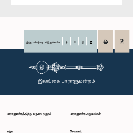
இந்தப் பக்கத்தை பகிர்ந்து கொள்க
Facebook
X
WhatsApp
LinkedIn
பாராளுமன்றத்திற்கு வருகை தருதல்
பாராளுமன்ற அலுவல்கள்
கற்க
செயலகம்