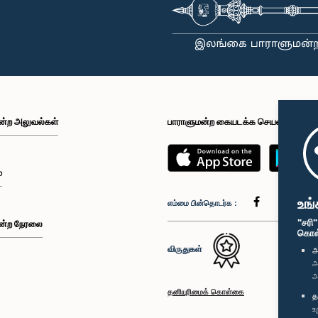
ன்ற அலுவல்கள்
பாராளுமன்ற கையடக்க செயலி
்
உங்
எம்மை பின்தொடர்க :
"சரி
ன்ற நேரலை
கொள்க
விருதுகள்
அ
அ
அ
தனியுரிமைக் கொள்கை
த
உ