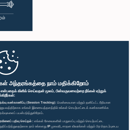
கள் அந்தரங்கத்தை நாம் மதிக்கிறோம்
" என்பதைக் கிளிக் செய்வதன் மூலம், பின்வருவனவற்றை நீங்கள் ஏற்றுக்
ிறீர்கள்:
மர்வு கண்காணிப்பு (Session Tracking):
மென்மையான மற்றும் தனிப்பட்ட ரீதியான
னுபவத்திற்காக எங்கள் இணையத்தளத்தில் உங்கள் செயற்பாட்டைக் கண்காணிக்க
மர்வுகளைப் பயன்படுத்துகிறோம்.
ரவினைப் பதிவு செய்தல் :
எங்கள் சேவைகளின் பாதுகாப்பு மற்றும் செயற்பாட்டை
றுதிப்படுத்துவதற்காக நாம் உங்களது IP முகவரி, சாதன விவரங்கள் மற்றும் பிற தொடர்புடைய