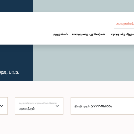
பாராளுமன்றத்
முதற்பக்கம்
பாராளுமன்ற உறுப்பினர்கள்
பாராளுமன்ற அலுவ
ஹ, பா.உ.
சமூகமளித்தார்/சமூகமளிக்கவில்லை
திகதி முதல் (YYYY-MM-DD)