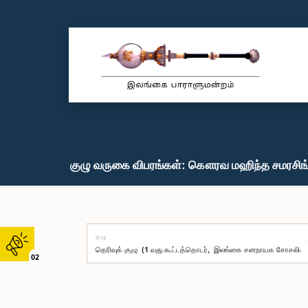
குழு வருகை விபரங்கள்: கௌரவ மஹிந்த சமரசிங்
குழு
02