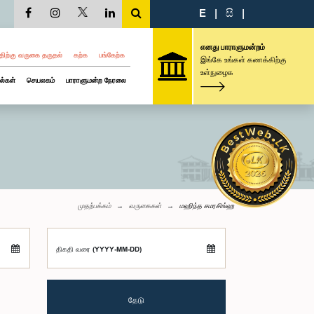
E
|
සි
|
எனது பாராளுமன்றம்
திற்கு வருகை தருதல்
கற்க
பங்கேற்க
இங்கே உங்கள் கணக்கிற்கு
உள்நுழைக
ல்கள்
செயலகம்
பாராளுமன்ற நேரலை
முதற்பக்கம்
வருகைகள்
மஹிந்த சமரசிங்ஹ
திகதி வரை (YYYY-MM-DD)
தேடு