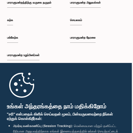
பாராளுமன்றத்திற்கு வருகை தருதல்
பாராளுமன்ற அலுவல்கள்
கற்க
செயலகம்
பங்கேற்க
பாராளுமன்ற நேரலை
பாராளுமன்ற உறுப்பினர்கள்
முதற்பக்கம்
பாராளுமன்ற கையடக்க செயலி
உங்கள் அந்தரங்கத்தை நாம் மதிக்கிறோம்
"சரி" என்பதைக் கிளிக் செய்வதன் மூலம், பின்வருவனவற்றை நீங்கள்
ஏற்றுக் கொள்கிறீர்கள்:
அமர்வு கண்காணிப்பு (Session Tracking):
மென்மையான மற்றும் தனிப்பட்ட
ரீதியான அனுபவத்திற்காக எங்கள் இணையத்தளத்தில் உங்கள் செயற்பாட்டைக்
எம்மை பின்தொடர்க :