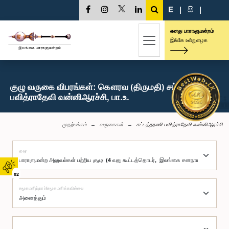
E
|
සි
|
எனது பாராளுமன்றம்
இங்கே உள்நுழைக
குழு வருகை விபரங்கள்: கௌரவ (திருமதி) சட்டத்தரணி
பவித்ராதேவி வன்னிஆரச்சி, பா.உ.
முதற்பக்கம்
வருகைகள்
சட்டத்தரணி பவித்ராதேவி வன்னிஆரச்சி
குழு
02
சமூகமளித்தார்/சமூகமளிக்கவில்லை