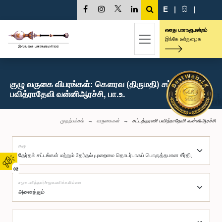
E
|
සි
|
எனது பாராளுமன்றம்
இங்கே உள்நுழைக
குழு வருகை விபரங்கள்: கௌரவ (திருமதி) சட்டத்தரணி
பவித்ராதேவி வன்னிஆரச்சி, பா.உ.
முதற்பக்கம்
வருகைகள்
சட்டத்தரணி பவித்ராதேவி வன்னிஆரச்சி
குழு
02
சமூகமளித்தார்/சமூகமளிக்கவில்லை