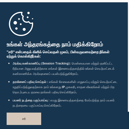
முதற்பக்கம்
பாராளுமன்ற கையடக்க செயலி
உங்கள் அந்தரங்கத்தை நாம் மதிக்கிறோம்
"சரி" என்பதைக் கிளிக் செய்வதன் மூலம், பின்வருவனவற்றை நீங்கள்
ஏற்றுக் கொள்கிறீர்கள்:
அமர்வு கண்காணிப்பு (Session Tracking):
மென்மையான மற்றும் தனிப்பட்ட
ரீதியான அனுபவத்திற்காக எங்கள் இணையத்தளத்தில் உங்கள் செயற்பாட்டைக்
எம்மை பின்தொடர்க :
கண்காணிக்க அமர்வுகளைப் பயன்படுத்துகிறோம்.
தரவினைப் பதிவு செய்தல் :
எங்கள் சேவைகளின் பாதுகாப்பு மற்றும் செயற்பாட்டை
விருதுகள்
உறுதிப்படுத்துவதற்காக நாம் உங்களது IP முகவரி, சாதன விவரங்கள் மற்றும் பிற
தொடர்புடைய தரவை நாங்கள் பதிவு செய்கிறோம்.
பயனர் நடத்தை பகுப்பாய்வு :
எமது இணையத்தளத்தை மேம்படுத்த நாம் பயனர்
தனியுரிமைக் கொள்கை
நடத்தையை பகுப்பாய்வு செய்கிறோம்.
பதிப்புரிமை © இலங்கை பாராளுமன்றம்.
சரி
முழுப்பதிப்புரிமையுடையது.
வடிவமைத்து உருவாக்கியது
TekGeeks