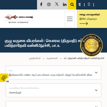
E
|
සි
|
எனது பாராளுமன்றம்
இங்கே உள்நுழைக
குழு வருகை விபரங்கள்: கௌரவ (திருமதி) சட்டத்தரணி
பவித்ராதேவி வன்னிஆரச்சி, பா.உ.
முதற்பக்கம்
வருகைகள்
சட்டத்தரணி பவித்ராதேவி வன்னிஆரச்சி
குழு
02
சமூகமளித்தார்/சமூகமளிக்கவில்லை