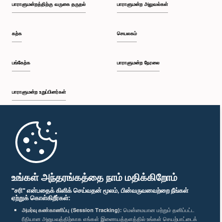
பாராளுமன்றத்திற்கு வருகை தருதல்
பாராளுமன்ற அலுவல்கள்
கற்க
செயலகம்
பங்கேற்க
பாராளுமன்ற நேரலை
பாராளுமன்ற உறுப்பினர்கள்
முதற்பக்கம்
பாராளுமன்ற கையடக்க செயலி
உங்கள் அந்தரங்கத்தை நாம் மதிக்கிறோம்
"சரி" என்பதைக் கிளிக் செய்வதன் மூலம், பின்வருவனவற்றை நீங்கள்
ஏற்றுக் கொள்கிறீர்கள்:
அமர்வு கண்காணிப்பு (Session Tracking):
மென்மையான மற்றும் தனிப்பட்ட
ரீதியான அனுபவத்திற்காக எங்கள் இணையத்தளத்தில் உங்கள் செயற்பாட்டைக்
எம்மை பின்தொடர்க :