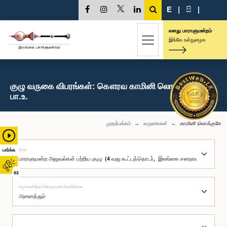
E
|
සි
|
எனது பாராளுமன்றம்
இங்கே உள்நுழைக
குழு வருகை விபரங்கள்: கௌரவ காமினி லொக்குகே,
பா.உ.
முதற்பக்கம்
வருகைகள்
காமினி லொக்குகே
குழு
பார்க்க
02
சமூகமளித்தார்/சமூகமளிக்கவில்லை