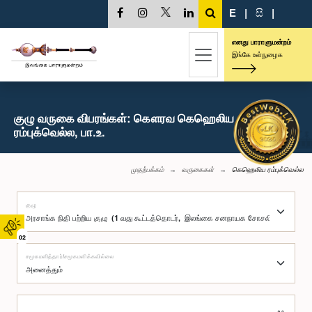
E
|
සි
|
எனது பாராளுமன்றம்
இங்கே உள்நுழைக
குழு வருகை விபரங்கள்: கௌரவ கெஹெலிய
ரம்புக்வெல்ல, பா.உ.
முதற்பக்கம்
வருகைகள்
கெஹெலிய ரம்புக்வெல்ல
குழு
02
சமூகமளித்தார்/சமூகமளிக்கவில்லை