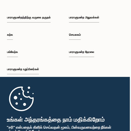
பாராளுமன்றத்திற்கு வருகை தருதல்
பாராளுமன்ற அலுவல்கள்
கற்க
செயலகம்
பங்கேற்க
பாராளுமன்ற நேரலை
பாராளுமன்ற உறுப்பினர்கள்
முதற்பக்கம்
பாராளுமன்ற கையடக்க செயலி
உங்கள் அந்தரங்கத்தை நாம் மதிக்கிறோம்
"சரி" என்பதைக் கிளிக் செய்வதன் மூலம், பின்வருவனவற்றை நீங்கள்