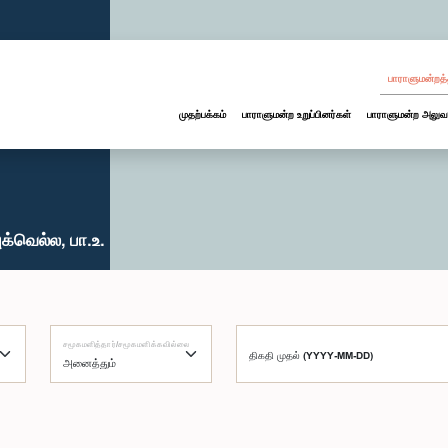
பாராளுமன்றத்
முதற்பக்கம்
பாராளுமன்ற உறுப்பினர்கள்
பாராளுமன்ற அலுவ
்வெல்ல, பா.உ.
சமூகமளித்தார்/சமூகமளிக்கவில்லை
திகதி முதல் (YYYY-MM-DD)