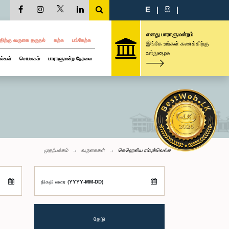
E
|
සි
|
எனது பாராளுமன்றம்
திற்கு வருகை தருதல்
கற்க
பங்கேற்க
இங்கே உங்கள் கணக்கிற்கு
உள்நுழைக
ல்கள்
செயலகம்
பாராளுமன்ற நேரலை
முதற்பக்கம்
வருகைகள்
கெஹெலிய ரம்புக்வெல்ல
திகதி வரை (YYYY-MM-DD)
தேடு