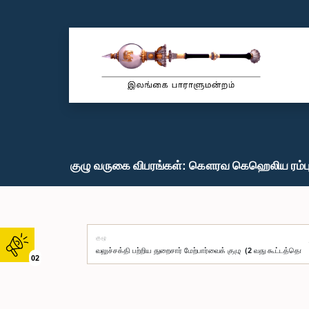
குழு வருகை விபரங்கள்: கௌரவ கெஹெலிய ரம்புக
குழு
02