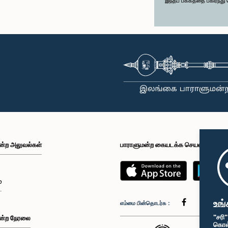
இந்தப் பக்கத்தை பகிர்ந்த
ன்ற அலுவல்கள்
பாராளுமன்ற கையடக்க செயலி
்
உங்
எம்மை பின்தொடர்க :
"சரி
ன்ற நேரலை
கொள்க