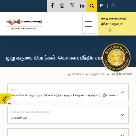
E
|
සි
|
எனது பாராளுமன்றம்
இங்கே உள்நுழைக
குழு வருகை விபரங்கள்: கௌரவ ரவீந்திர சமரவீர, பா.உ.
முதற்பக்கம்
வருகைகள்
ரவீந்திர சமரவீர
குழு
02
சமூகமளித்தார்/சமூகமளிக்கவில்லை