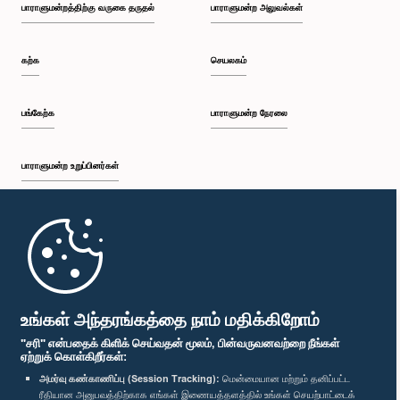
பாராளுமன்றத்திற்கு வருகை தருதல்
பாராளுமன்ற அலுவல்கள்
கற்க
செயலகம்
பங்கேற்க
பாராளுமன்ற நேரலை
பாராளுமன்ற உறுப்பினர்கள்
முதற்பக்கம்
பாராளுமன்ற கையடக்க செயலி
உங்கள் அந்தரங்கத்தை நாம் மதிக்கிறோம்
"சரி" என்பதைக் கிளிக் செய்வதன் மூலம், பின்வருவனவற்றை நீங்கள்
ஏற்றுக் கொள்கிறீர்கள்:
அமர்வு கண்காணிப்பு (Session Tracking):
மென்மையான மற்றும் தனிப்பட்ட
ரீதியான அனுபவத்திற்காக எங்கள் இணையத்தளத்தில் உங்கள் செயற்பாட்டைக்
எம்மை பின்தொடர்க :