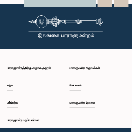
X
WhatsApp
LinkedIn
பாராளுமன்றத்திற்கு வருகை தருதல்
பாராளுமன்ற அலுவல்கள்
கற்க
செயலகம்
பங்கேற்க
பாராளுமன்ற நேரலை
பாராளுமன்ற உறுப்பினர்கள்