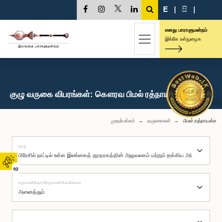
E
|
සි
|
எனது பாராளுமன்றம்
இங்கே உள்நுழைக
குழு வருகை விபரங்கள்: கௌரவ பிமல் ரத்நாயக்க, பா.உ.
முதற்பக்கம்
வருகைகள்
பிமல் ரத்நாயக்க
குழு
02
சமூகமளித்தார்/சமூகமளிக்கவில்லை