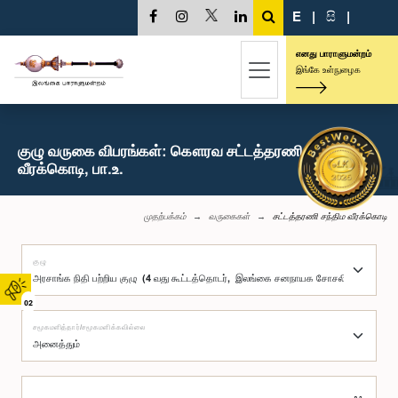
E
|
සි
|
எனது பாராளுமன்றம்
இங்கே உள்நுழைக
குழு வருகை விபரங்கள்: கௌரவ சட்டத்தரணி சந்திம
வீரக்கொடி, பா.உ.
முதற்பக்கம்
வருகைகள்
சட்டத்தரணி சந்திம வீரக்கொடி
குழு
02
சமூகமளித்தார்/சமூகமளிக்கவில்லை