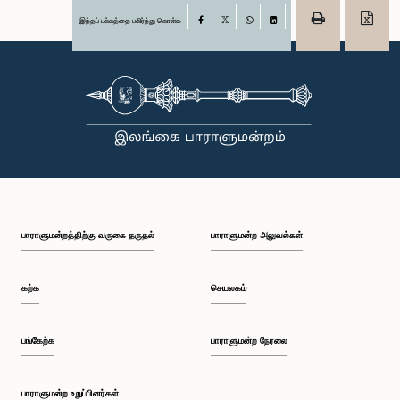
இந்தப் பக்கத்தை பகிர்ந்து கொள்க
Facebook
X
WhatsApp
LinkedIn
பாராளுமன்றத்திற்கு வருகை தருதல்
பாராளுமன்ற அலுவல்கள்
கற்க
செயலகம்
பங்கேற்க
பாராளுமன்ற நேரலை
பாராளுமன்ற உறுப்பினர்கள்