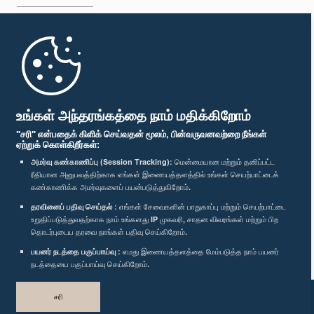
முதற்பக்கம்
பாராளுமன்ற கையடக்க செயலி
உங்கள் அந்தரங்கத்தை நாம் மதிக்கிறோம்
"சரி" என்பதைக் கிளிக் செய்வதன் மூலம், பின்வருவனவற்றை நீங்கள்
ஏற்றுக் கொள்கிறீர்கள்:
அமர்வு கண்காணிப்பு (Session Tracking):
மென்மையான மற்றும் தனிப்பட்ட
ரீதியான அனுபவத்திற்காக எங்கள் இணையத்தளத்தில் உங்கள் செயற்பாட்டைக்
எம்மை பின்தொடர்க :
கண்காணிக்க அமர்வுகளைப் பயன்படுத்துகிறோம்.
தரவினைப் பதிவு செய்தல் :
எங்கள் சேவைகளின் பாதுகாப்பு மற்றும் செயற்பாட்டை
விருதுகள்
உறுதிப்படுத்துவதற்காக நாம் உங்களது IP முகவரி, சாதன விவரங்கள் மற்றும் பிற
தொடர்புடைய தரவை நாங்கள் பதிவு செய்கிறோம்.
பயனர் நடத்தை பகுப்பாய்வு :
எமது இணையத்தளத்தை மேம்படுத்த நாம் பயனர்
தனியுரிமைக் கொள்கை
நடத்தையை பகுப்பாய்வு செய்கிறோம்.
பதிப்புரிமை © இலங்கை பாராளுமன்றம்.
சரி
முழுப்பதிப்புரிமையுடையது.