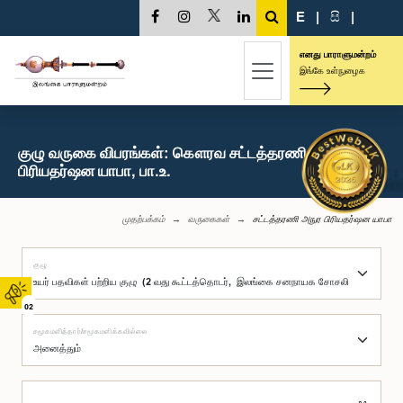
E
|
සි
|
எனது பாராளுமன்றம்
இங்கே உள்நுழைக
குழு வருகை விபரங்கள்: கௌரவ சட்டத்தரணி அநுர
பிரியதர்ஷன யாபா, பா.உ.
முதற்பக்கம்
வருகைகள்
சட்டத்தரணி அநுர பிரியதர்ஷன யாபா
குழு
02
சமூகமளித்தார்/சமூகமளிக்கவில்லை