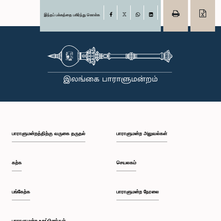
இந்தப் பக்கத்தை பகிர்ந்து கொள்க
Facebook
X
WhatsApp
LinkedIn
பாராளுமன்றத்திற்கு வருகை தருதல்
பாராளுமன்ற அலுவல்கள்
கற்க
செயலகம்
பங்கேற்க
பாராளுமன்ற நேரலை
பாராளுமன்ற உறுப்பினர்கள்