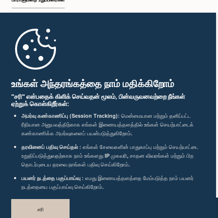
முதற்பக்கம்
பாராளுமன்ற கையடக்க செயலி
உங்கள் அந்தரங்கத்தை நாம் மதிக்கிறோம்
"சரி" என்பதைக் கிளிக் செய்வதன் மூலம், பின்வருவனவற்றை நீங்கள்
ஏற்றுக் கொள்கிறீர்கள்:
அமர்வு கண்காணிப்பு (Session Tracking):
மென்மையான மற்றும் தனிப்பட்ட
ரீதியான அனுபவத்திற்காக எங்கள் இணையத்தளத்தில் உங்கள் செயற்பாட்டைக்
எம்மை பின்தொடர்க :
கண்காணிக்க அமர்வுகளைப் பயன்படுத்துகிறோம்.
தரவினைப் பதிவு செய்தல் :
எங்கள் சேவைகளின் பாதுகாப்பு மற்றும் செயற்பாட்டை
விருதுகள்
உறுதிப்படுத்துவதற்காக நாம் உங்களது IP முகவரி, சாதன விவரங்கள் மற்றும் பிற
தொடர்புடைய தரவை நாங்கள் பதிவு செய்கிறோம்.
பயனர் நடத்தை பகுப்பாய்வு :
எமது இணையத்தளத்தை மேம்படுத்த நாம் பயனர்
தனியுரிமைக் கொள்கை
நடத்தையை பகுப்பாய்வு செய்கிறோம்.
பதிப்புரிமை © இலங்கை பாராளுமன்றம்.
சரி
முழுப்பதிப்புரிமையுடையது.