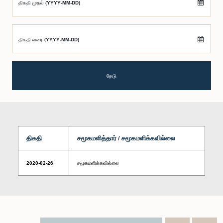
திகதி முதல் (YYYY-MM-DD)
திகதி வரை (YYYY-MM-DD)
தேடு
திகதி
சமூகமளித்தார் / சமூகமளிக்கவில்லை
2020-02-26
சமூகமளிக்கவில்லை