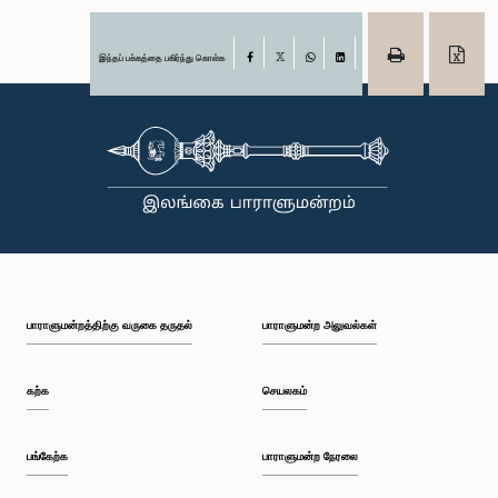
இந்தப் பக்கத்தை பகிர்ந்து கொள்க
Facebook
X
WhatsApp
LinkedIn
பாராளுமன்றத்திற்கு வருகை தருதல்
பாராளுமன்ற அலுவல்கள்
கற்க
செயலகம்
பங்கேற்க
பாராளுமன்ற நேரலை