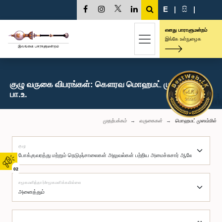
E
|
සි
|
எனது பாராளுமன்றம்
இங்கே உள்நுழைக
குழு வருகை விபரங்கள்: கௌரவ மொஹமட் முஸம்மில்,
பா.உ.
முதற்பக்கம்
வருகைகள்
மொஹமட் முஸம்மில்
குழு
02
சமூகமளித்தார்/சமூகமளிக்கவில்லை