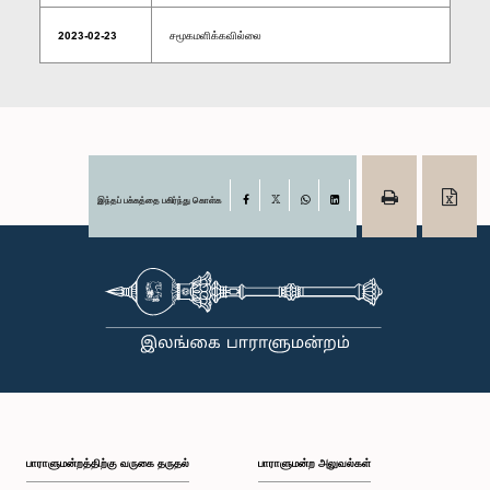
2023-02-23
சமூகமளிக்கவில்லை
இந்தப் பக்கத்தை பகிர்ந்து கொள்க
Facebook
X
WhatsApp
LinkedIn
பாராளுமன்றத்திற்கு வருகை தருதல்
பாராளுமன்ற அலுவல்கள்