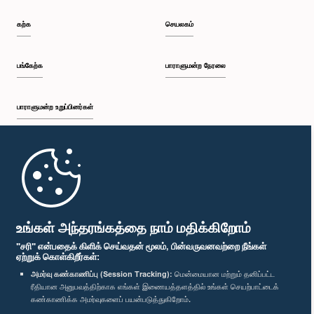
கற்க
செயலகம்
பங்கேற்க
பாராளுமன்ற நேரலை
பாராளுமன்ற உறுப்பினர்கள்
முதற்பக்கம்
பாராளுமன்ற கையடக்க செயலி
உங்கள் அந்தரங்கத்தை நாம் மதிக்கிறோம்
"சரி" என்பதைக் கிளிக் செய்வதன் மூலம், பின்வருவனவற்றை நீங்கள்
ஏற்றுக் கொள்கிறீர்கள்:
அமர்வு கண்காணிப்பு (Session Tracking):
மென்மையான மற்றும் தனிப்பட்ட
ரீதியான அனுபவத்திற்காக எங்கள் இணையத்தளத்தில் உங்கள் செயற்பாட்டைக்
எம்மை பின்தொடர்க :
கண்காணிக்க அமர்வுகளைப் பயன்படுத்துகிறோம்.