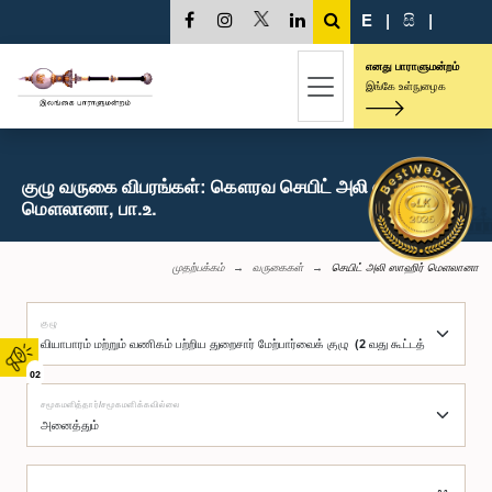
E
|
සි
|
எனது பாராளுமன்றம்
இங்கே உள்நுழைக
குழு வருகை விபரங்கள்: கௌரவ செயிட் அலி ஸாஹிர்
மௌலானா, பா.உ.
முதற்பக்கம்
வருகைகள்
செயிட் அலி ஸாஹிர் மௌலானா
குழு
02
சமூகமளித்தார்/சமூகமளிக்கவில்லை