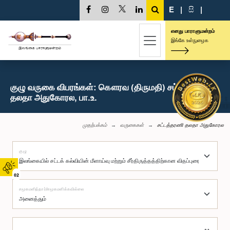
E
|
සි
|
எனது பாராளுமன்றம்
இங்கே உள்நுழைக
குழு வருகை விபரங்கள்: கௌரவ (திருமதி) சட்டத்தரணி
தலதா அதுகோரல, பா.உ.
முதற்பக்கம்
வருகைகள்
சட்டத்தரணி தலதா அதுகோரல
குழு
02
சமூகமளித்தார்/சமூகமளிக்கவில்லை