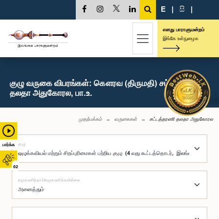
E
|
සි
|
எனது பாராளுமன்றம்
இங்கே உள்நுழைக
குழு வருகை விபரங்கள்: கௌரவ (திருமதி) சட்டத்தரணி
தலதா அதுகோரல, பா.உ.
முதற்பக்கம்
வருகைகள்
சட்டத்தரணி தலதா அதுகோரல
குழு
பார்க்க
02
சமூகமளித்தார்/சமூகமளிக்கவில்லை