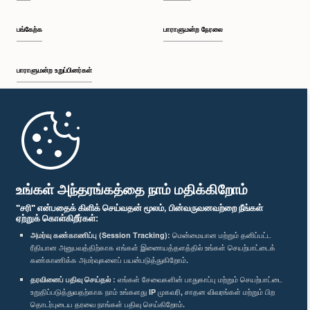
பங்கேற்க
பாராளுமன்ற நேரலை
பாராளுமன்ற உறுப்பினர்கள்
முதற்பக்கம்
பாராளுமன்ற கையடக்க செயலி
உங்கள் அந்தரங்கத்தை நாம் மதிக்கிறோம்
"சரி" என்பதைக் கிளிக் செய்வதன் மூலம், பின்வருவனவற்றை நீங்கள்
ஏற்றுக் கொள்கிறீர்கள்:
அமர்வு கண்காணிப்பு (Session Tracking):
மென்மையான மற்றும் தனிப்பட்ட
ரீதியான அனுபவத்திற்காக எங்கள் இணையத்தளத்தில் உங்கள் செயற்பாட்டைக்
எம்மை பின்தொடர்க :
கண்காணிக்க அமர்வுகளைப் பயன்படுத்துகிறோம்.
தரவினைப் பதிவு செய்தல் :
எங்கள் சேவைகளின் பாதுகாப்பு மற்றும் செயற்பாட்டை
விருதுகள்
உறுதிப்படுத்துவதற்காக நாம் உங்களது IP முகவரி, சாதன விவரங்கள் மற்றும் பிற
தொடர்புடைய தரவை நாங்கள் பதிவு செய்கிறோம்.