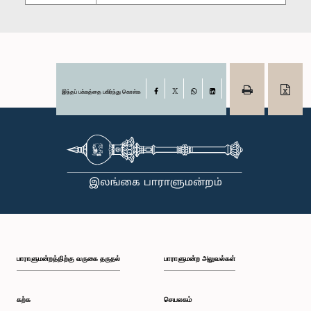
இந்தப் பக்கத்தை பகிர்ந்து கொள்க
Facebook
X
WhatsApp
LinkedIn
பாராளுமன்றத்திற்கு வருகை தருதல்
பாராளுமன்ற அலுவல்கள்
கற்க
செயலகம்