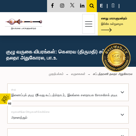
E
|
සි
|
எனது பாராளுமன்றம்
இங்கே உள்நுழைக
குழு வருகை விபரங்கள்: கௌரவ (திருமதி) சட்டத்தரணி
தலதா அதுகோரல, பா.உ.
முதற்பக்கம்
வருகைகள்
சட்டத்தரணி தலதா அதுகோரல
குழு
02
சமூகமளித்தார்/சமூகமளிக்கவில்லை