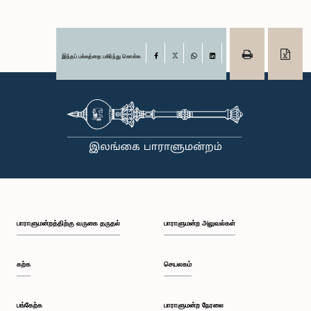
இந்தப் பக்கத்தை பகிர்ந்து கொள்க
Facebook
X
WhatsApp
LinkedIn
பாராளுமன்றத்திற்கு வருகை தருதல்
பாராளுமன்ற அலுவல்கள்
கற்க
செயலகம்
பங்கேற்க
பாராளுமன்ற நேரலை