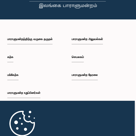
பாராளுமன்றத்திற்கு வருகை தருதல்
பாராளுமன்ற அலுவல்கள்
கற்க
செயலகம்
பங்கேற்க
பாராளுமன்ற நேரலை
பாராளுமன்ற உறுப்பினர்கள்
முதற்பக்கம்
பாராளுமன்ற கையடக்க செயலி