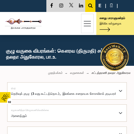
E
|
සි
|
எனது பாராளுமன்றம்
இங்கே உள்நுழைக
குழு வருகை விபரங்கள்: கௌரவ (திருமதி) சட்டத்தரணி
தலதா அதுகோரல, பா.உ.
முதற்பக்கம்
வருகைகள்
சட்டத்தரணி தலதா அதுகோரல
குழு
02
சமூகமளித்தார்/சமூகமளிக்கவில்லை