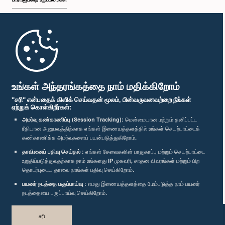
முதற்பக்கம்
பாராளுமன்ற கையடக்க செயலி
உங்கள் அந்தரங்கத்தை நாம் மதிக்கிறோம்
"சரி" என்பதைக் கிளிக் செய்வதன் மூலம், பின்வருவனவற்றை நீங்கள்
ஏற்றுக் கொள்கிறீர்கள்:
அமர்வு கண்காணிப்பு (Session Tracking):
மென்மையான மற்றும் தனிப்பட்ட
ரீதியான அனுபவத்திற்காக எங்கள் இணையத்தளத்தில் உங்கள் செயற்பாட்டைக்
எம்மை பின்தொடர்க :
கண்காணிக்க அமர்வுகளைப் பயன்படுத்துகிறோம்.
தரவினைப் பதிவு செய்தல் :
எங்கள் சேவைகளின் பாதுகாப்பு மற்றும் செயற்பாட்டை
விருதுகள்
உறுதிப்படுத்துவதற்காக நாம் உங்களது IP முகவரி, சாதன விவரங்கள் மற்றும் பிற
தொடர்புடைய தரவை நாங்கள் பதிவு செய்கிறோம்.
பயனர் நடத்தை பகுப்பாய்வு :
எமது இணையத்தளத்தை மேம்படுத்த நாம் பயனர்
தனியுரிமைக் கொள்கை
நடத்தையை பகுப்பாய்வு செய்கிறோம்.
பதிப்புரிமை © இலங்கை பாராளுமன்றம்.
சரி
முழுப்பதிப்புரிமையுடையது.