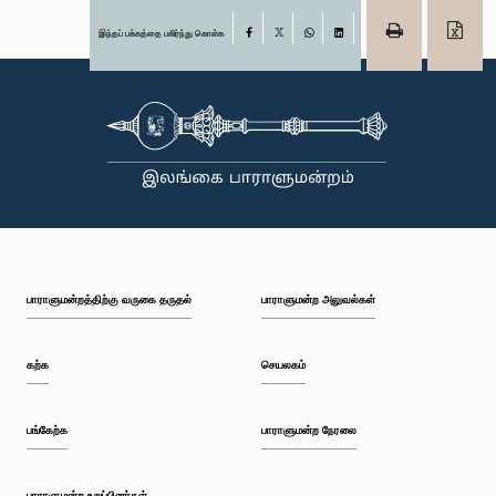
இந்தப் பக்கத்தை பகிர்ந்து கொள்க
Facebook
X
WhatsApp
LinkedIn
பாராளுமன்றத்திற்கு வருகை தருதல்
பாராளுமன்ற அலுவல்கள்
கற்க
செயலகம்
பங்கேற்க
பாராளுமன்ற நேரலை
பாராளுமன்ற உறுப்பினர்கள்