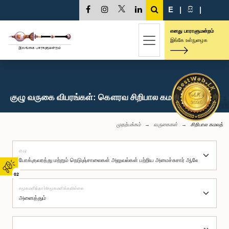
E
|
සි
|
எனது பாராளுமன்றம்
இங்கே உள்நுழைக
குழு வருகை விபரங்கள்: கௌரவ சிறிபால கமலத், பா.உ.
முதற்பக்கம்
வருகைகள்
சிறிபால கமலத்
குழு
02
சமூகமளித்தார்/சமூகமளிக்கவில்லை