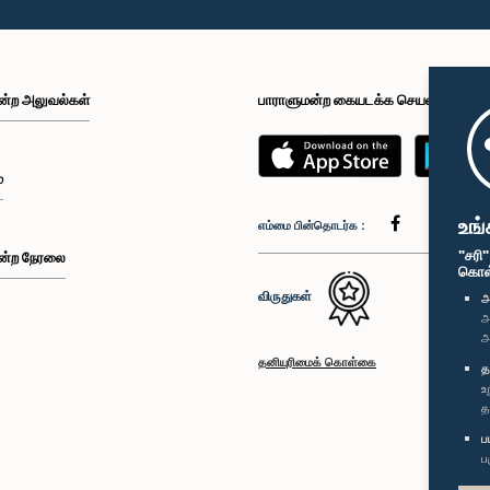
ன்ற அலுவல்கள்
பாராளுமன்ற கையடக்க செயலி
்
உங்
எம்மை பின்தொடர்க :
"சரி
ன்ற நேரலை
கொள்க
விருதுகள்
அ
அ
அ
தனியுரிமைக் கொள்கை
த
உ
த
ப
ப