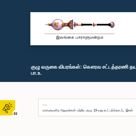
குழு வருகை விபரங்கள்: கௌரவ சட்டத்தரணி தய
பா.உ.
குழு
02