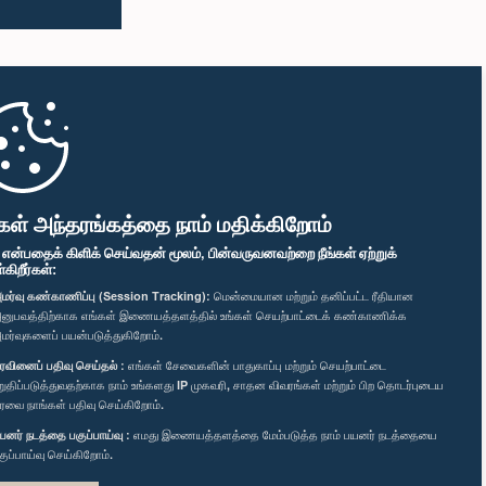
கள் அந்தரங்கத்தை நாம் மதிக்கிறோம்
" என்பதைக் கிளிக் செய்வதன் மூலம், பின்வருவனவற்றை நீங்கள் ஏற்றுக்
ிறீர்கள்:
மர்வு கண்காணிப்பு (Session Tracking):
மென்மையான மற்றும் தனிப்பட்ட ரீதியான
னுபவத்திற்காக எங்கள் இணையத்தளத்தில் உங்கள் செயற்பாட்டைக் கண்காணிக்க
மர்வுகளைப் பயன்படுத்துகிறோம்.
ரவினைப் பதிவு செய்தல் :
எங்கள் சேவைகளின் பாதுகாப்பு மற்றும் செயற்பாட்டை
றுதிப்படுத்துவதற்காக நாம் உங்களது IP முகவரி, சாதன விவரங்கள் மற்றும் பிற தொடர்புடைய
ரவை நாங்கள் பதிவு செய்கிறோம்.
யனர் நடத்தை பகுப்பாய்வு :
எமது இணையத்தளத்தை மேம்படுத்த நாம் பயனர் நடத்தையை
குப்பாய்வு செய்கிறோம்.