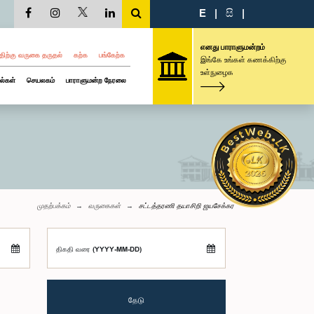
E
|
සි
|
எனது பாராளுமன்றம்
திற்கு வருகை தருதல்
கற்க
பங்கேற்க
இங்கே உங்கள் கணக்கிற்கு
உள்நுழைக
ல்கள்
செயலகம்
பாராளுமன்ற நேரலை
முதற்பக்கம்
வருகைகள்
சட்டத்தரணி தயாசிறி ஜயசேக்கர
திகதி வரை (YYYY-MM-DD)
தேடு