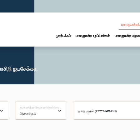
பாராளுமன்றத்
முதற்பக்கம்
பாராளுமன்ற உறுப்பினர்கள்
பாராளுமன்ற அலுவ
ாசிறி ஜயசேக்கர,
சமூகமளித்தார்/சமூகமளிக்கவில்லை
திகதி முதல் (YYYY-MM-DD)