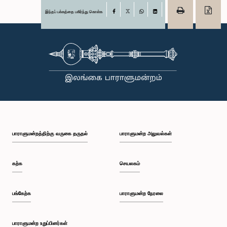
இந்தப் பக்கத்தை பகிர்ந்து கொள்க
Facebook
X
WhatsApp
LinkedIn
பாராளுமன்றத்திற்கு வருகை தருதல்
பாராளுமன்ற அலுவல்கள்
கற்க
செயலகம்
பங்கேற்க
பாராளுமன்ற நேரலை
பாராளுமன்ற உறுப்பினர்கள்