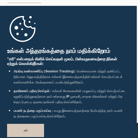
முதற்பக்கம்
பாராளுமன்ற கையடக்க செயலி
உங்கள் அந்தரங்கத்தை நாம் மதிக்கிறோம்
"சரி" என்பதைக் கிளிக் செய்வதன் மூலம், பின்வருவனவற்றை நீங்கள்
ஏற்றுக் கொள்கிறீர்கள்:
அமர்வு கண்காணிப்பு (Session Tracking):
மென்மையான மற்றும் தனிப்பட்ட
ரீதியான அனுபவத்திற்காக எங்கள் இணையத்தளத்தில் உங்கள் செயற்பாட்டைக்
எம்மை பின்தொடர்க :
கண்காணிக்க அமர்வுகளைப் பயன்படுத்துகிறோம்.
தரவினைப் பதிவு செய்தல் :
எங்கள் சேவைகளின் பாதுகாப்பு மற்றும் செயற்பாட்டை
விருதுகள்
உறுதிப்படுத்துவதற்காக நாம் உங்களது IP முகவரி, சாதன விவரங்கள் மற்றும் பிற
தொடர்புடைய தரவை நாங்கள் பதிவு செய்கிறோம்.
பயனர் நடத்தை பகுப்பாய்வு :
எமது இணையத்தளத்தை மேம்படுத்த நாம் பயனர்
தனியுரிமைக் கொள்கை
நடத்தையை பகுப்பாய்வு செய்கிறோம்.
பதிப்புரிமை © இலங்கை பாராளுமன்றம்.
சரி
முழுப்பதிப்புரிமையுடையது.