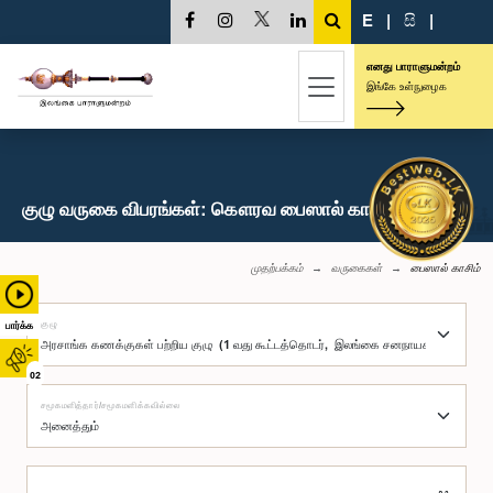
E
|
සි
|
எனது பாராளுமன்றம்
இங்கே உள்நுழைக
குழு வருகை விபரங்கள்: கௌரவ பைஸால் காசிம், பா.உ.
முதற்பக்கம்
வருகைகள்
பைஸால் காசிம்
குழு
பார்க்க
02
சமூகமளித்தார்/சமூகமளிக்கவில்லை