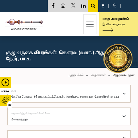
E
|
සි
|
எனது பாராளுமன்றம்
இங்கே உள்நுழைக
குழு வருகை விபரங்கள்: கௌரவ (வண.) அதுரலியே ரதன
தேரர், பா.உ.
முதற்பக்கம்
வருகைகள்
அதுரலியே ரதன
குழு
பார்க்க
02
சமூகமளித்தார்/சமூகமளிக்கவில்லை