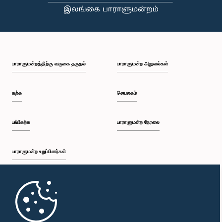
பாராளுமன்றத்திற்கு வருகை தருதல்
பாராளுமன்ற அலுவல்கள்
கற்க
செயலகம்
பங்கேற்க
பாராளுமன்ற நேரலை
பாராளுமன்ற உறுப்பினர்கள்
முதற்பக்கம்
பாராளுமன்ற கையடக்க செயலி