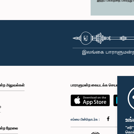
இந்தப் பக்கத்தை பகிர்ந்த
ன்ற அலுவல்கள்
பாராளுமன்ற கையடக்க செயலி
்
உங்
எம்மை பின்தொடர்க :
"சரி
ன்ற நேரலை
கொள்க