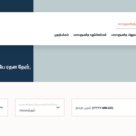
பாராளுமன்றத்
முதற்பக்கம்
பாராளுமன்ற உறுப்பினர்கள்
பாராளுமன்ற அலுவ
ே ரதன தேரர்,
சமூகமளித்தார்/சமூகமளிக்கவில்லை
திகதி முதல் (YYYY-MM-DD)