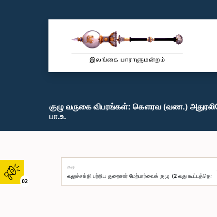
குழு வருகை விபரங்கள்: கௌரவ (வண.) அதுரலிய
பா.உ.
குழு
02