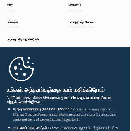
கற்க
செயலகம்
பங்கேற்க
பாராளுமன்ற நேரலை
பாராளுமன்ற உறுப்பினர்கள்
முதற்பக்கம்
பாராளுமன்ற கையடக்க செயலி
உங்கள் அந்தரங்கத்தை நாம் மதிக்கிறோம்
"சரி" என்பதைக் கிளிக் செய்வதன் மூலம், பின்வருவனவற்றை நீங்கள்
ஏற்றுக் கொள்கிறீர்கள்:
அமர்வு கண்காணிப்பு (Session Tracking):
மென்மையான மற்றும் தனிப்பட்ட
ரீதியான அனுபவத்திற்காக எங்கள் இணையத்தளத்தில் உங்கள் செயற்பாட்டைக்
எம்மை பின்தொடர்க :
கண்காணிக்க அமர்வுகளைப் பயன்படுத்துகிறோம்.
தரவினைப் பதிவு செய்தல் :
எங்கள் சேவைகளின் பாதுகாப்பு மற்றும் செயற்பாட்டை