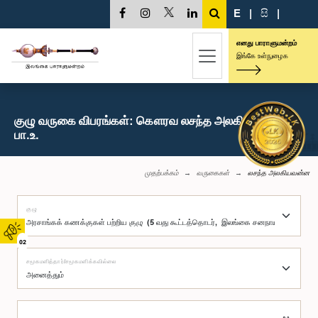
E
|
සි
|
எனது பாராளுமன்றம்
இங்கே உள்நுழைக
குழு வருகை விபரங்கள்: கௌரவ லசந்த அலகியவன்ன,
பா.உ.
முதற்பக்கம்
வருகைகள்
லசந்த அலகியவன்ன
குழு
02
சமூகமளித்தார்/சமூகமளிக்கவில்லை